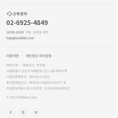
고객 문의
02-6925-4849
10:00-18:00
주말·공휴일 제외
help@wishket.com
이용약관
개인정보 처리방침
㈜위시켓
대표이사 : 박우범
서울특별시 강남구 테헤란로 211 3층 ㈜위시켓
사업자등록번호 : 209-81-57303
통신판매업신고 : 제2018-서울강남-02337 호
직업정보제공사업 신고번호 : J1200020180019
© 2013 Wishket Corp.