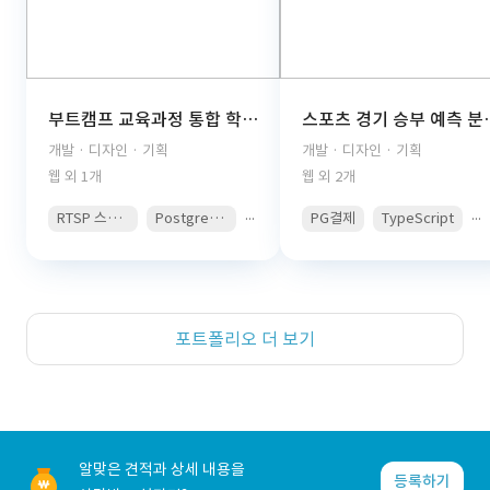
부트캠프 교육과정 통합 학습관리 플랫폼(React, TypeScript, FastAPI, PostgreSQL, AWS S3, JWT Auth, PDF Viewer)
스포츠 경기 승부 예측 분석 콘텐츠 구독 플랫폼(React, 
개발 · 디자인 · 기획
개발 · 디자인 · 기획
웹 외 1개
웹 외 2개
...
...
RTSP 스트리밍
PostgreSQL
PG결제
TypeScript
포트폴리오 더 보기
알맞은 견적과 상세 내용을
등록하기