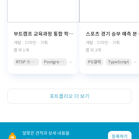
부트캠프 교육과정 통합 학습관리 플랫폼(React, TypeScript, FastAPI, PostgreSQL, AWS S3, JWT Auth, PDF Viewer)
스포츠 경기 승부 예측 분석 콘텐츠 구독 플랫폼(React, 
개발 · 디자인 · 기획
개발 · 디자인 · 기획
웹 외 1개
웹 외 2개
...
...
RTSP 스트리밍
PostgreSQL
PG결제
TypeScript
포트폴리오 더 보기
알맞은 견적과 상세 내용을
등록하기