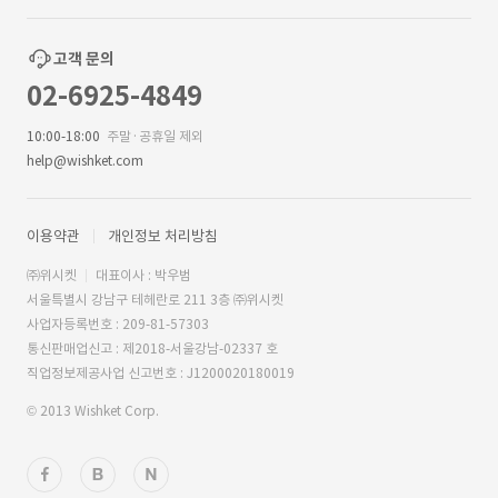
고객 문의
02-6925-4849
10:00-18:00
주말·공휴일 제외
help@wishket.com
이용약관
개인정보 처리방침
㈜위시켓
대표이사 : 박우범
서울특별시 강남구 테헤란로 211 3층 ㈜위시켓
사업자등록번호 : 209-81-57303
통신판매업신고 : 제2018-서울강남-02337 호
직업정보제공사업 신고번호 : J1200020180019
© 2013 Wishket Corp.