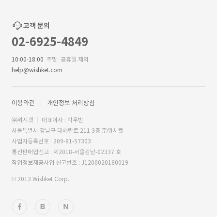
고객 문의
02-6925-4849
10:00-18:00
주말·공휴일 제외
help@wishket.com
이용약관
개인정보 처리방침
㈜위시켓
대표이사 : 박우범
서울특별시 강남구 테헤란로 211 3층 ㈜위시켓
사업자등록번호 : 209-81-57303
통신판매업신고 : 제2018-서울강남-02337 호
직업정보제공사업 신고번호 : J1200020180019
© 2013 Wishket Corp.