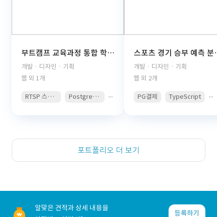
부트캠프 교육과정 통합 학습관리 플랫폼(React, TypeScript, FastAPI, PostgreSQL, AWS S3, JWT Auth, PDF Viewer)
스포츠 경기 승부 예측 분석 콘텐츠 구독 플랫폼(React, 
개발 · 디자인 · 기획
개발 · 디자인 · 기획
웹 외 1개
웹 외 2개
...
...
RTSP 스트리밍
PostgreSQL
PG결제
TypeScript
포트폴리오 더 보기
알맞은 견적과 상세 내용을
등록하기