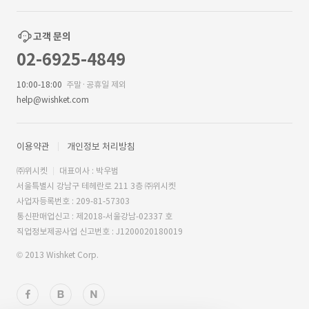
고객 문의
02-6925-4849
10:00-18:00
주말·공휴일 제외
help@wishket.com
이용약관
개인정보 처리방침
㈜위시켓
대표이사 : 박우범
서울특별시 강남구 테헤란로 211 3층 ㈜위시켓
사업자등록번호 : 209-81-57303
통신판매업신고 : 제2018-서울강남-02337 호
직업정보제공사업 신고번호 : J1200020180019
© 2013 Wishket Corp.