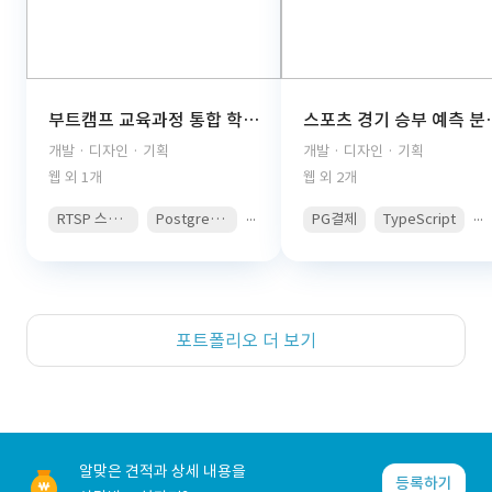
부트캠프 교육과정 통합 학습관리 플랫폼(React, TypeScript, FastAPI, PostgreSQL, AWS S3, JWT Auth, PDF Viewer)
스포츠 경기 승부 예측 분석 콘텐츠 구독 플랫폼(React, 
개발 · 디자인 · 기획
개발 · 디자인 · 기획
웹 외 1개
웹 외 2개
...
...
RTSP 스트리밍
PostgreSQL
PG결제
TypeScript
포트폴리오 더 보기
알맞은 견적과 상세 내용을
등록하기