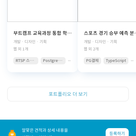
부트캠프 교육과정 통합 학습관리 플랫폼(React, TypeScript, FastAPI, PostgreSQL, AWS S3, JWT Auth, PDF Viewer)
스포츠 경기 승부 예측 분석 콘텐츠 구독 플랫폼(React, 
개발 · 디자인 · 기획
개발 · 디자인 · 기획
웹 외 1개
웹 외 2개
...
...
RTSP 스트리밍
PostgreSQL
PG결제
TypeScript
포트폴리오 더 보기
알맞은 견적과 상세 내용을
등록하기