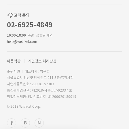
고객 문의
02-6925-4849
10:00-18:00
주말·공휴일 제외
help@wishket.com
이용약관
개인정보 처리방침
㈜위시켓
대표이사 : 박우범
서울특별시 강남구 테헤란로 211 3층 ㈜위시켓
사업자등록번호 : 209-81-57303
통신판매업신고 : 제2018-서울강남-02337 호
직업정보제공사업 신고번호 : J1200020180019
© 2013 Wishket Corp.