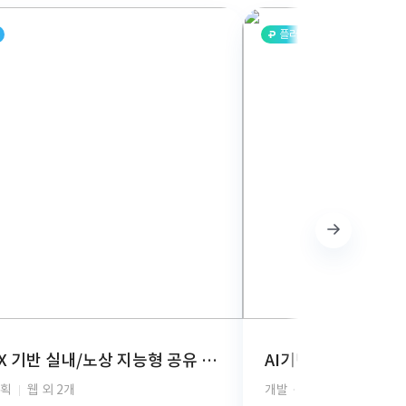
플러스
AI-BOX 기반 실내/노상 지능형 공유 주차 관제 시스템 개발
기획
웹 외 2개
개발 · 디자인 · 기획
안드