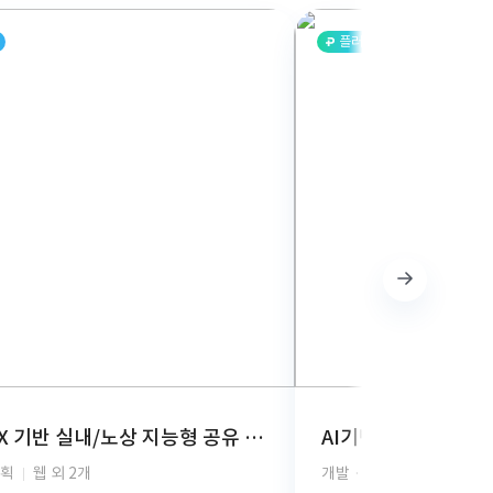
플러스
AI-BOX 기반 실내/노상 지능형 공유 주차 관제 시스템 개발
기획
웹 외 2개
개발 · 디자인 · 기획
안드