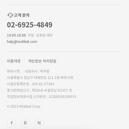
고객 문의
02-6925-4849
10:00-18:00
주말·공휴일 제외
help@wishket.com
이용약관
개인정보 처리방침
㈜위시켓
대표이사 : 박우범
서울특별시 강남구 테헤란로 211 3층 ㈜위시켓
사업자등록번호 : 209-81-57303
통신판매업신고 : 제2018-서울강남-02337 호
직업정보제공사업 신고번호 : J1200020180019
© 2013 Wishket Corp.