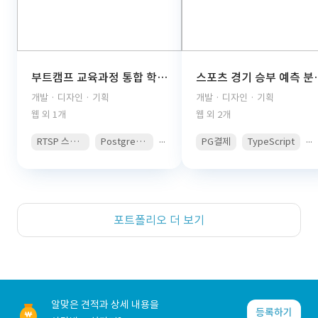
부트캠프 교육과정 통합 학습관리 플랫폼(React, TypeScript, FastAPI, PostgreSQL, AWS S3, JWT Auth, PDF Viewer)
스포츠 경기 승부 예측 분석 콘텐츠 구독 플랫폼(React, 
개발 · 디자인 · 기획
개발 · 디자인 · 기획
웹 외 1개
웹 외 2개
...
...
RTSP 스트리밍
PostgreSQL
PG결제
TypeScript
포트폴리오 더 보기
알맞은 견적과 상세 내용을
등록하기