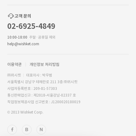
고객 문의
02-6925-4849
10:00-18:00
주말·공휴일 제외
help@wishket.com
이용약관
개인정보 처리방침
㈜위시켓
대표이사 : 박우범
서울특별시 강남구 테헤란로 211 3층 ㈜위시켓
사업자등록번호 : 209-81-57303
통신판매업신고 : 제2018-서울강남-02337 호
직업정보제공사업 신고번호 : J1200020180019
© 2013 Wishket Corp.