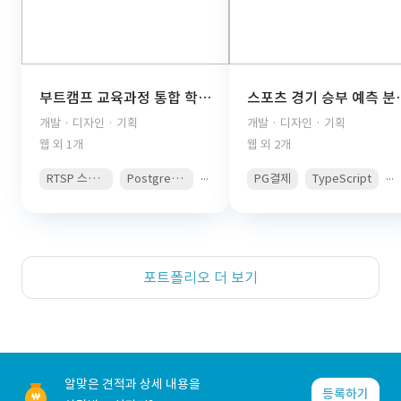
부트캠프 교육과정 통합 학습관리 플랫폼(React, TypeScript, FastAPI, PostgreSQL, AWS S3, JWT Auth, PDF Viewer)
스포츠 경기 승부 예측 분석 콘텐츠 구독 플랫폼(React, 
개발 · 디자인 · 기획
개발 · 디자인 · 기획
웹 외 1개
웹 외 2개
...
...
RTSP 스트리밍
PostgreSQL
PG결제
TypeScript
포트폴리오 더 보기
알맞은 견적과 상세 내용을
등록하기