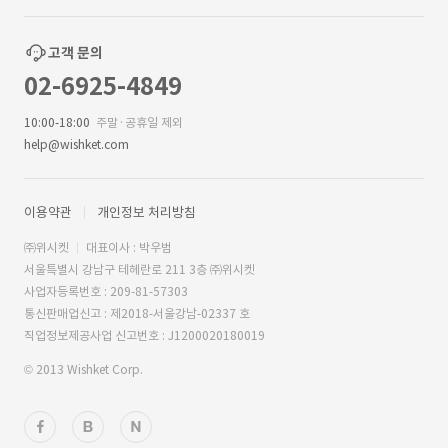
고객 문의
02-6925-4849
10:00-18:00
주말·공휴일 제외
help@wishket.com
이용약관
개인정보 처리방침
㈜위시켓
대표이사 : 박우범
서울특별시 강남구 테헤란로 211 3층 ㈜위시켓
사업자등록번호 : 209-81-57303
통신판매업신고 : 제2018-서울강남-02337 호
직업정보제공사업 신고번호 : J1200020180019
© 2013 Wishket Corp.