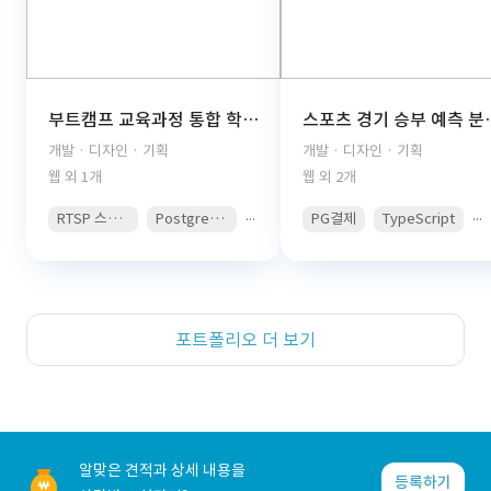
부트캠프 교육과정 통합 학습관리 플랫폼(React, TypeScript, FastAPI, PostgreSQL, AWS S3, JWT Auth, PDF Viewer)
스포츠 경기 승부 예측 분석 콘텐츠 구독 플랫폼(React, 
개발 · 디자인 · 기획
개발 · 디자인 · 기획
웹 외 1개
웹 외 2개
...
...
RTSP 스트리밍
PostgreSQL
PG결제
TypeScript
포트폴리오 더 보기
알맞은 견적과 상세 내용을
등록하기