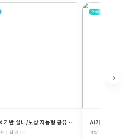
플러스
AI-BOX 기반 실내/노상 지능형 공유 주차 관제 시스템 개발
기획
웹 외 2개
개발 · 디자인 · 기획
안드