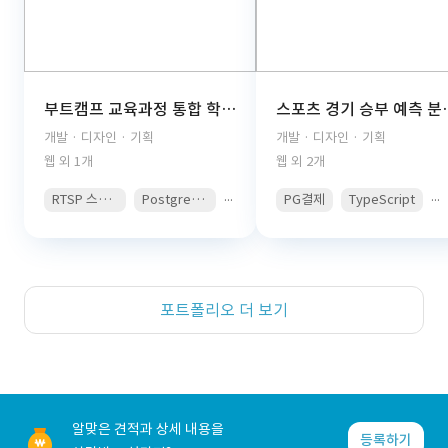
부트캠프 교육과정 통합 학습관리 플랫폼(React, TypeScript, FastAPI, PostgreSQL, AWS S3, JWT Auth, PDF Viewer)
스포츠 경기 승부 예측 분석 콘텐츠 구독 플랫폼(React, 
개발 · 디자인 · 기획
개발 · 디자인 · 기획
웹 외 1개
웹 외 2개
...
...
RTSP 스트리밍
PostgreSQL
PG결제
TypeScript
포트폴리오 더 보기
알맞은 견적과 상세 내용을
등록하기