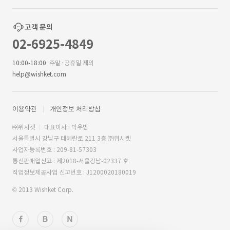
고객 문의
02-6925-4849
10:00-18:00
주말·공휴일 제외
help@wishket.com
이용약관
개인정보 처리방침
㈜위시켓
대표이사 : 박우범
서울특별시 강남구 테헤란로 211 3층 ㈜위시켓
사업자등록번호 : 209-81-57303
통신판매업신고 : 제2018-서울강남-02337 호
직업정보제공사업 신고번호 : J1200020180019
© 2013 Wishket Corp.