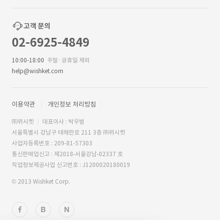
고객 문의
02-6925-4849
10:00-18:00
주말·공휴일 제외
help@wishket.com
이용약관
개인정보 처리방침
㈜위시켓
대표이사 : 박우범
서울특별시 강남구 테헤란로 211 3층 ㈜위시켓
사업자등록번호 : 209-81-57303
통신판매업신고 : 제2018-서울강남-02337 호
직업정보제공사업 신고번호 : J1200020180019
© 2013 Wishket Corp.