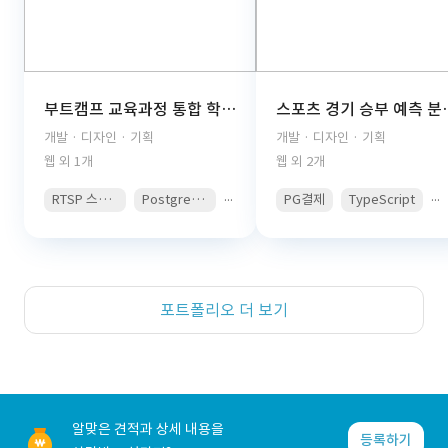
부트캠프 교육과정 통합 학습관리 플랫폼(React, TypeScript, FastAPI, PostgreSQL, AWS S3, JWT Auth, PDF Viewer)
스포츠 경기 승부 예측 분석 콘텐츠 구독 플랫폼(React, 
개발 · 디자인 · 기획
개발 · 디자인 · 기획
웹 외 1개
웹 외 2개
...
...
RTSP 스트리밍
PostgreSQL
PG결제
TypeScript
포트폴리오 더 보기
알맞은 견적과 상세 내용을
등록하기