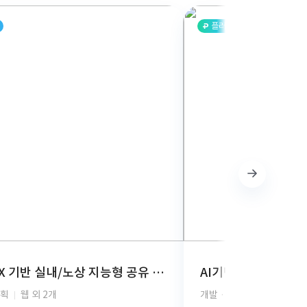
플러스
AI-BOX 기반 실내/노상 지능형 공유 주차 관제 시스템 개발
기획
웹 외 2개
개발 · 디자인 · 기획
안드