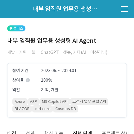
파트너의 지원 여부는 '지원자 목록'에서 확인하세요.
내부 임직원 업무용 생성형 AI Agent
지원자 목록 바로가기
플러스
내부 임직원 업무용 생성형 AI Agent
개발 · 기획
웹
ChatGPTㆍ챗봇, 기타(AIㆍ머신러닝)
참여 기간
2023.06. ~ 2024.01.
참여율
100%
역할
기획, 개발
Azure
ASP
MS Copilot API
고객사 업무 포털 API
BLAZOR
.net core
Cosmos DB
배경
성과
핵심 기능
진행 단계
프로젝트 상세