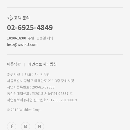
고객 문의
02-6925-4849
10:00-18:00
주말·공휴일 제외
help@wishket.com
이용약관
개인정보 처리방침
㈜위시켓
대표이사 : 박우범
서울특별시 강남구 테헤란로 211 3층 ㈜위시켓
사업자등록번호 : 209-81-57303
통신판매업신고 : 제2018-서울강남-02337 호
직업정보제공사업 신고번호 : J1200020180019
© 2013 Wishket Corp.