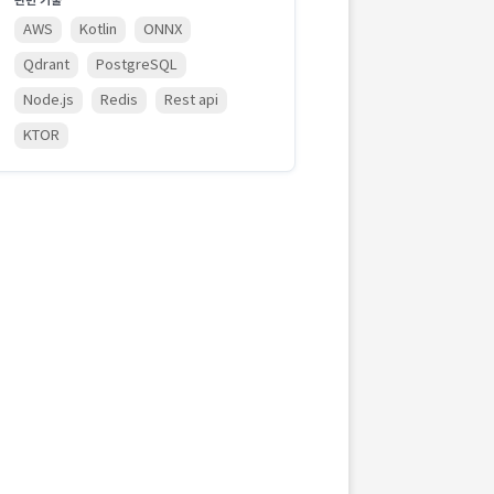
관련 기술
AWS
Kotlin
ONNX
Qdrant
PostgreSQL
Node.js
Redis
Rest api
KTOR