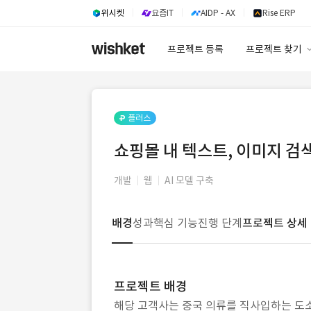
위시켓
요즘IT
AIDP - AX
Rise ERP
프로젝트 등록
프로젝트 찾기
프로젝트 찾기
유사사례 검색 A
플러스
쇼핑몰 내 텍스트, 이미지 검색
개발
웹
AI 모델 구축
배경
성과
핵심 기능
진행 단계
프로젝트 상세
프로젝트 배경
해당 고객사는 중국 의류를 직사입하는 도소