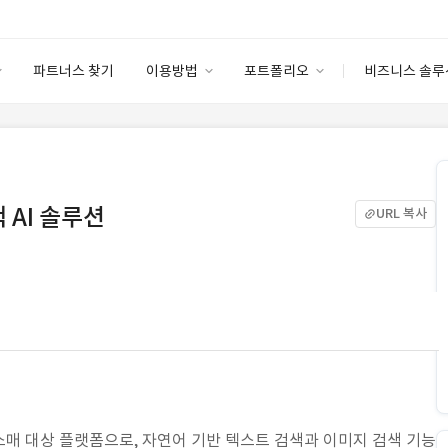
파트너스 찾기
이용방법
포트폴리오
비즈니스 솔루
이용방법
포트폴리오
엔터프라이즈
I
파트너 등급
이용후기
안심 코드 케어
이용요금
솔루션 마켓
고객센터
스토어
 AI 솔루션
URL 복사
매 대상 플랫폼으로, 자연어 기반 텍스트 검색과 이미지 검색 기능