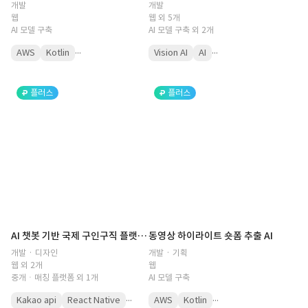
개발
개발
웹
웹 외 5개
AI 모델 구축
AI 모델 구축 외 2개
...
...
AWS
Kotlin
Vision AI
AI
플러스
플러스
AI 챗봇 기반 국제 구인구직 플랫폼(파인튜닝, 인공지능, GPT, 생성형 AI, 구직자, 기업, 채용, 다국어, 챗봇, 이력서, 선호도, 추천 공고, 채용 공고, 해외 채용)
동영상 하이라이트 숏폼 추출 AI
개발 · 디자인
개발 · 기획
웹 외 2개
웹
중개ㆍ매칭 플랫폼 외 1개
AI 모델 구축
...
...
Kakao api
React Native
AWS
Kotlin