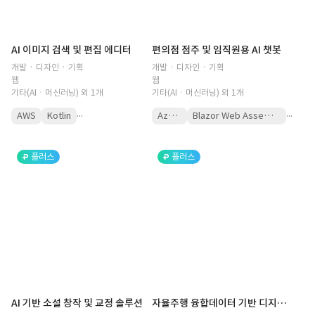
AI 이미지 검색 및 편집 에디터
편의점 점주 및 임직원용 AI 챗봇
개발 · 디자인 · 기획
개발 · 디자인 · 기획
웹
웹
기타(AIㆍ머신러닝) 외 1개
기타(AIㆍ머신러닝) 외 1개
...
...
AWS
Kotlin
Azure
Blazor Web Assembly
플러스
플러스
AI 기반 소설 창작 및 교정 솔루션
자율주행 융합데이터 기반 디지털 공간정보지도 갱신 시스템 구축