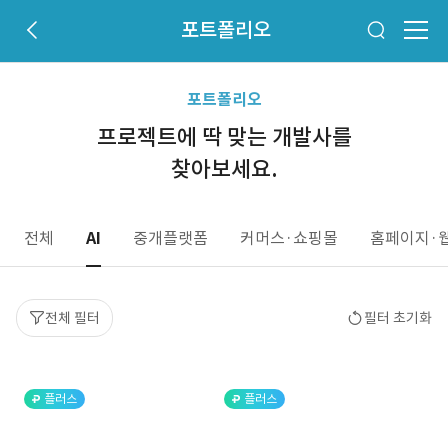
포트폴리오
포트폴리오
프로젝트에 딱 맞는 개발사를
찾아보세요.
전체
AI
중개플랫폼
커머스·쇼핑몰
홈페이지·
전체 필터
필터 초기화
플러스
플러스