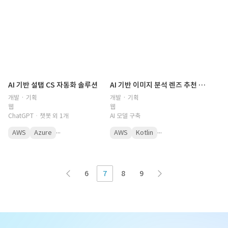
AI 기반 설탭 CS 자동화 솔루션
AI 기반 이미지 분석 렌즈 추천 솔루션
개발 · 기획
개발 · 기획
웹
웹
ChatGPTㆍ챗봇 외 1개
AI 모델 구축
...
...
AWS
Azure
AWS
Kotlin
6
7
8
9