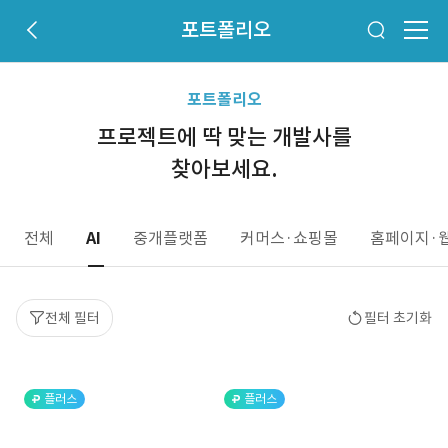
포트폴리오
포트폴리오
프로젝트에 딱 맞는 개발사를
찾아보세요.
전체
AI
중개플랫폼
커머스·쇼핑몰
홈페이지·
전체 필터
필터 초기화
플러스
플러스