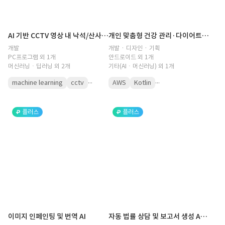
AI 기반 CCTV 영상 내 낙석/산사태 감지 프로그램 개발
개인 맞춤형 건강 관리·다이어트 코칭 챗봇
개발
개발 · 디자인 · 기획
PC프로그램 외 1개
안드로이드 외 1개
머신러닝ㆍ딥러닝 외 2개
기타(AIㆍ머신러닝) 외 1개
...
...
machine learning
cctv
AWS
Kotlin
플러스
플러스
이미지 인페인팅 및 번역 AI
자동 법률 상담 및 보고서 생성 AI 챗봇