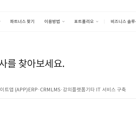
파트너스 찾기
이용방법
포트폴리오
비즈니스 솔루
이용방법
포트폴리오
엔터프라이즈
I
파트너 등급
이용후기
안심 코드 케어
이용요금
솔루션 마켓
사를 찾아보세요.
고객센터
스토어
사이트
앱 (APP)
ERP·CRM
LMS·강의플랫폼
기타 IT 서비스 구축