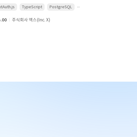
...
tAuth.js
TypeScript
PostgreSQL
5.00
주식회사 엑스(Inc. X)