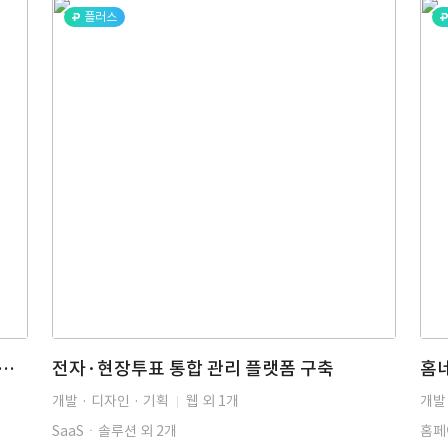
플러스
리 물류 관제 시스템 구축으로 실시간 재고·작업 지시 처리 구현
전자·현장투표 통합 관리 플랫폼 구축
개발 · 디자인 · 기획
웹 외 1개
개발 
SaaSㆍ솔루션 외 2개
홈페