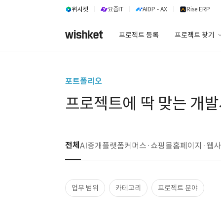
위시켓
요즘IT
AIDP - AX
Rise ERP
프로젝트 등록
프로젝트 찾기
프로젝트 찾기
유사사례 검색 A
포트폴리오
프로젝트에 딱 맞는 개발
전체
AI
중개플랫폼
커머스·쇼핑몰
홈페이지·웹
업무 범위
카테고리
프로젝트 분야