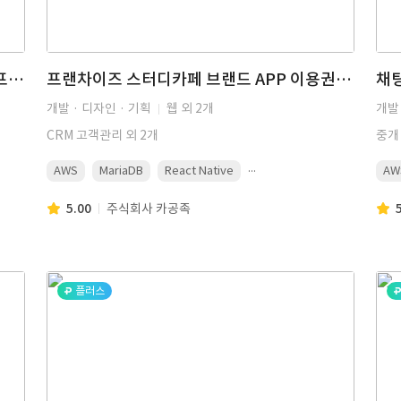
증권사 API를 연동한 국내 파생 자동매매 프로그램 개발
프랜차이즈 스터디카페 브랜드 APP 이용권 구매·출입·ERP 통합 구축
개발 · 디자인 · 기획
웹 외 2개
개발 
CRM 고객관리 외 2개
중개
...
AWS
MariaDB
React Native
AW
5.00
주식회사 카공족
플러스