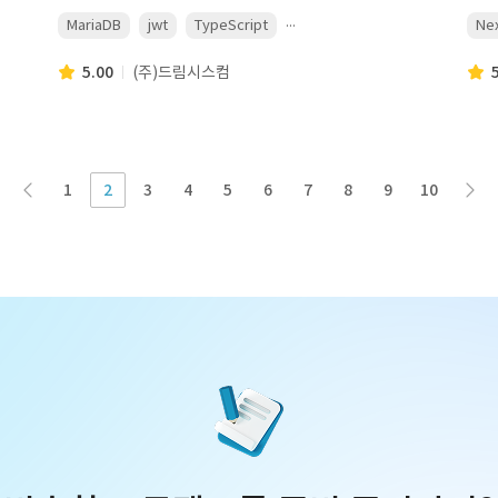
...
MariaDB
jwt
TypeScript
Nex
5.00
(주)드림시스컴
1
2
3
4
5
6
7
8
9
10