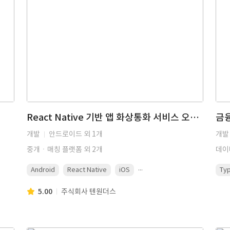
React Native 기반 앱 화상통화 서비스 오류 수정
금
개발
안드로이드 외 1개
개발
중개ㆍ매칭 플랫폼 외 2개
데이
...
Android
React Native
iOS
Typ
5.00
주식회사 텐원더스