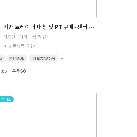
채팅 기반 트레이너 매칭 및 PT 구매·센터 예약 O2O 플랫폼
· 디자인 · 기획
웹 외 2개
ㆍ매칭 플랫폼 외 2개
...
S
MariaDB
React Native
5.00
운동GO
플러스