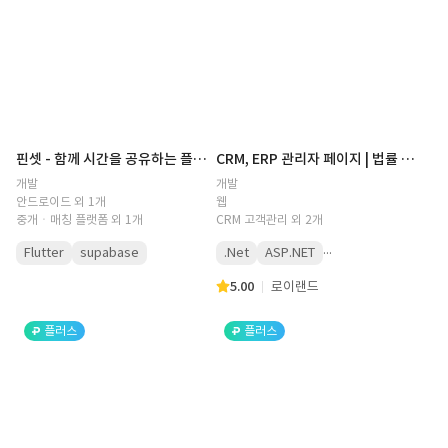
핀셋 - 함께 시간을 공유하는 플래너
CRM, ERP 관리자 페이지 | 법률 관련 언론 사이트 (CRM, ERP, 외부 API 연동, 레거시, 분석, ASP.NET)
개발
개발
안드로이드 외 1개
웹
중개ㆍ매칭 플랫폼 외 1개
CRM 고객관리 외 2개
...
Flutter
supabase
.Net
ASP.NET
5.00
로이랜드
플러스
플러스