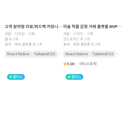
고객 참여형 리뷰/피드백 커뮤니티 (모바일웹+하이브리드) (커뮤니티,와디즈,경험공유,클라우드펀딩)
미술 작품 감정 거래 플랫폼 MVP 개발 (네고,크로스플랫폼,앱개발,미술작품앱,AI)
개발 · 디자인 · 기획
개발 · 디자인 · 기획
웹 외 2개
안드로이드 외 1개
중개ㆍ매칭 플랫폼 외 1개
중개ㆍ매칭 플랫폼 외 2개
...
...
React Native
TailwindCSS
React Native
TailwindCSS
5.00
아티스트픽
플러스
플러스