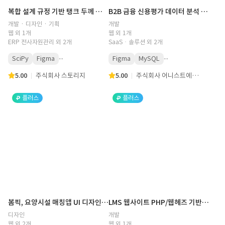
복합 설계 규정 기반 탱크 두께 최적화 계산 소프트웨어 개발(조선·해양 엔지니어링, LNG 탱크, 선급 자동 계산 시스템, 알고리즘, 계산)
B2B 금융 신용평가 데이터 분석 솔루션 MVP 개발 (금융, 신용 평가, 데이터 분석, 대출 승인 전략, 등급화, 필터링 룰, 시뮬레이션, 데이터 시각화)
개발 · 디자인 · 기획
개발
웹 외 1개
웹 외 1개
ERP 전사자원관리 외 2개
SaaSㆍ솔루션 외 2개
...
...
SciPy
Figma
Figma
MySQL
5.00
주식회사 스토리지
5.00
주식회사 어니스트에이아이
플러스
플러스
봄픽, 요양시설 매칭앱 UI 디자인 리터칭 및 랜딩페이지 디자인
LMS 웹사이트 PHP/웹헤즈 기반 웹사이트 퍼블리싱 및 API 연동 및 서버 이전
디자인
개발
웹 외 2개
웹 외 1개