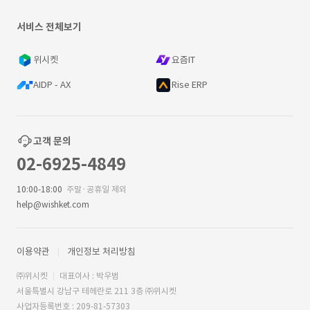
서비스 전체보기
위시켓
요즘IT
AIDP - AX
Rise ERP
고객 문의
02-6925-4849
10:00-18:00
주말·공휴일 제외
help@wishket.com
이용약관
개인정보 처리방침
㈜위시켓
대표이사 : 박우범
서울특별시 강남구 테헤란로 211 3층 ㈜위시켓
사업자등록번호 : 209-81-57303