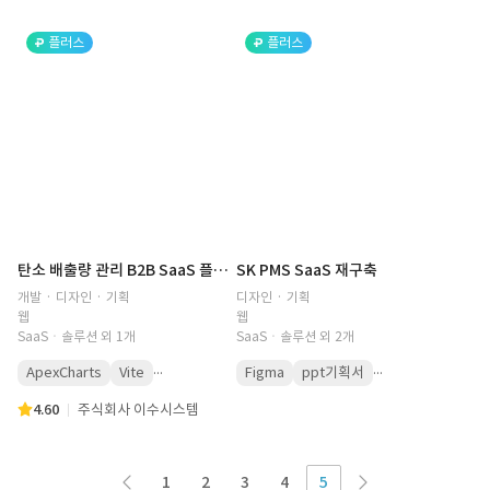
플러스
플러스
탄소 배출량 관리 B2B SaaS 플랫폼
SK PMS SaaS 재구축
개발 · 디자인 · 기획
디자인 · 기획
웹
웹
SaaSㆍ솔루션 외 1개
SaaSㆍ솔루션 외 2개
...
...
ApexCharts
Vite
Figma
ppt기획서
4.60
주식회사 이수시스템
1
2
3
4
5