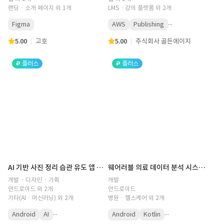
랜딩ㆍ소개 페이지 외 1개
LMSㆍ강의 플랫폼 외 2개
...
Figma
AWS
Publishing
5.00
고호
5.00
주식회사 골든에이지
플러스
플러스
AI 기반 사진 정리 습관 유도 앱 개발(AI 이미지 생성 기술)
웨어러블 의료 데이터 분석 시스템 안드로이드 앱 개발
개발 · 디자인 · 기획
개발
안드로이드 외 2개
안드로이드
기타(AIㆍ머신러닝) 외 2개
병원ㆍ헬스케어 외 2개
...
...
Android
AI
Android
Kotlin