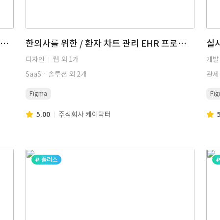
한국크라운재정사역 워드프레스(WordPress) 구축
한의사를 위한 / 환자 차트 관리 EHR 프로그램 UIUX 디자인 (관리자 페이지, 어드민, 웹 디자인, 웹 프로그램, UIUX, EHR, 건강, 헬스케어) | 케이닥터
실시
디자인
웹 외 1개
개발 
SaaSㆍ솔루션 외 2개
관제
Figma
Fi
5.00
주식회사 케이닥터
플러스