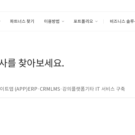
파트너스 찾기
이용방법
포트폴리오
비즈니스 솔루
이용방법
포트폴리오
엔터프라이즈
I
파트너 등급
이용후기
안심 코드 케어
이용요금
솔루션 마켓
사를 찾아보세요.
고객센터
스토어
사이트
앱 (APP)
ERP·CRM
LMS·강의플랫폼
기타 IT 서비스 구축