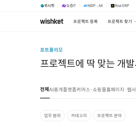
위시켓
요즘IT
AIDP - AX
Rise ERP
프로젝트 등록
프로젝트 찾기
프로젝트 찾기
유사사례 검색 A
포트폴리오
프로젝트에 딱 맞는 개발
전체
AI
중개플랫폼
커머스·쇼핑몰
홈페이지·웹
업무 범위
카테고리
프로젝트 분야