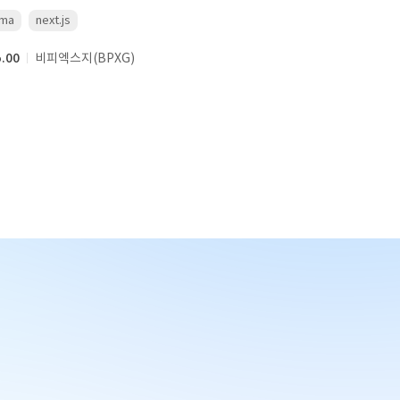
gma
next.js
5.00
비피엑스지(BPXG)