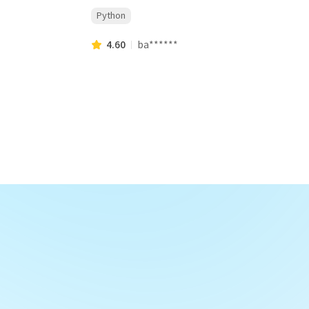
Python
4.60
ba******