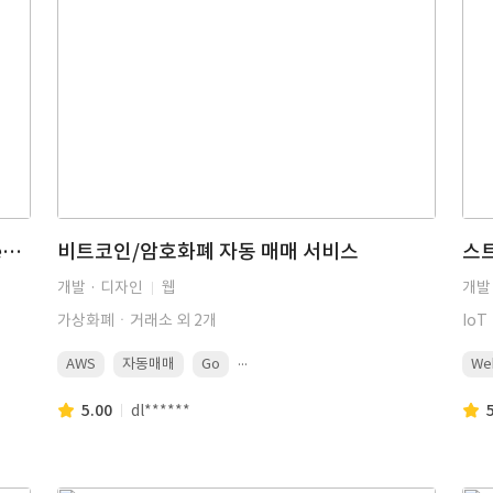
기 개발된 해외직구 쇼핑몰에 쇼피(Shopee) API 연동 개발
비트코인/암호화폐 자동 매매 서비스
개발 · 디자인
웹
개발
가상화폐ㆍ거래소 외 2개
Io
...
AWS
자동매매
Go
We
5.00
dl******