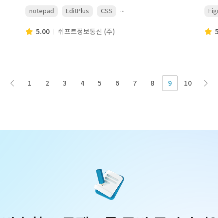
...
notepad
EditPlus
CSS
Fi
5.00
쉬프트정보통신 (주)
1
2
3
4
5
6
7
8
9
10