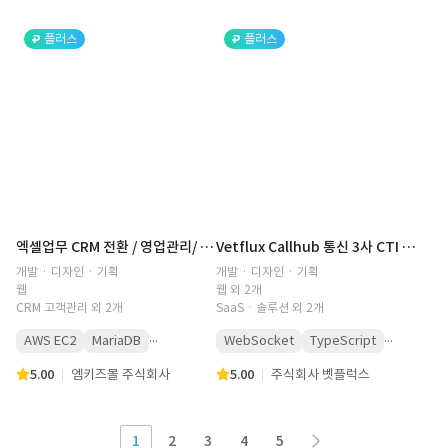
플러스
플러스
엑셀업무 CRM 전환 / 영업관리/ 실적관리
Vetflux Callhub 통신 3사 CTI 미들웨어 구축
개발 · 디자인 · 기획
개발 · 디자인 · 기획
웹
웹 외 2개
CRM 고객관리 외 2개
SaaSㆍ솔루션 외 2개
...
...
AWS EC2
MariaDB
WebSocket
TypeScript
5.00
엠키즈몰 주식회사
5.00
주식회사 벳플럭스
1
2
3
4
5