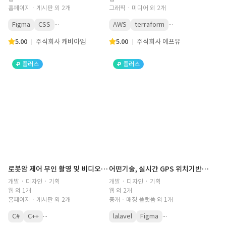
홈페이지ㆍ게시판 외 2개
그래픽ㆍ미디어 외 2개
...
...
Figma
CSS
AWS
terraform
5.00
주식회사 캐비아엠
5.00
주식회사 에프유
플러스
플러스
로봇암 제어 무인 촬영 및 비디오 편집 키오스크 구축
어떤기술, 실시간 GPS 위치기반 설비 업체 o2o 중개 상용화 플랫폼 구축
개발 · 디자인 · 기획
개발 · 디자인 · 기획
웹 외 1개
웹 외 2개
홈페이지ㆍ게시판 외 2개
중개ㆍ매칭 플랫폼 외 1개
...
...
C#
C++
lalavel
Figma