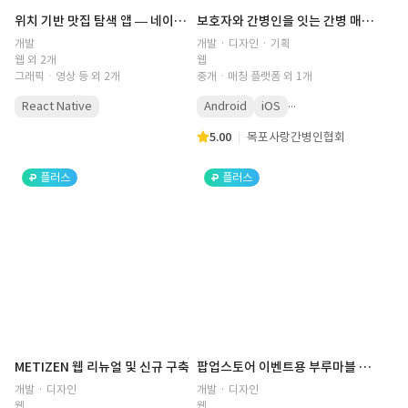
위치 기반 맛집 탐색 앱 — 네이버 지도·경로 조회·다중 사진편집 모듈
보호자와 간병인을 잇는 간병 매칭 플랫폼 개발
개발
개발 · 디자인 · 기획
웹 외 2개
웹
그래픽ㆍ영상 등 외 2개
중개ㆍ매칭 플랫폼 외 1개
...
React Native
Android
iOS
5.00
목포사랑간병인협회
플러스
플러스
METIZEN 웹 리뉴얼 및 신규 구축
팝업스토어 이벤트용 부루마블 웹 게임 개발
개발 · 디자인
개발 · 디자인
웹
웹