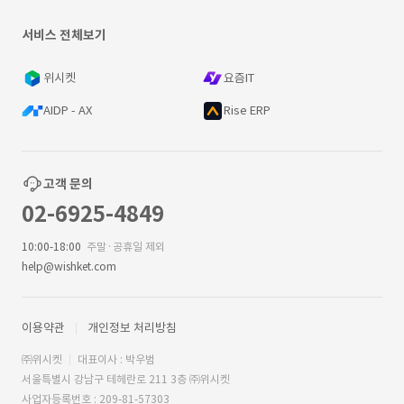
서비스 전체보기
위시켓
요즘IT
AIDP - AX
Rise ERP
고객 문의
02-6925-4849
10:00-18:00
주말·공휴일 제외
help@wishket.com
이용약관
개인정보 처리방침
㈜위시켓
대표이사 : 박우범
서울특별시 강남구 테헤란로 211 3층 ㈜위시켓
사업자등록번호 : 209-81-57303