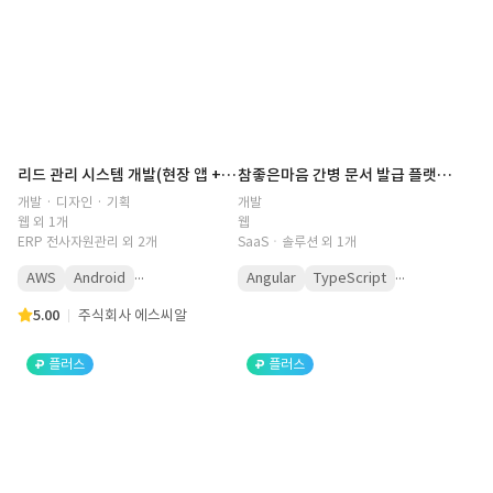
리드 관리 시스템 개발(현장 앱 + 백오피스)
참좋은마음 간병 문서 발급 플랫폼 - 증명서·영수증을 승인 워크플로우와 함께 PDF로 자동 발급하는 풀스택 웹 서비스
개발 · 디자인 · 기획
개발
웹 외 1개
웹
ERP 전사자원관리 외 2개
SaaSㆍ솔루션 외 1개
...
...
AWS
Android
Angular
TypeScript
5.00
주식회사 에스씨알
플러스
플러스