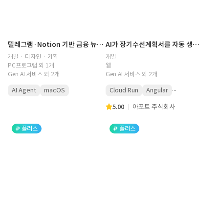
텔레그램·Notion 기반 금융 뉴스 AI 자동수집 시스템 구축
AI가 장기수선계획서를 자동 생성하는 아파트 관리 SaaS
개발 · 디자인 · 기획
개발
PC프로그램 외 1개
웹
Gen AI 서비스 외 2개
Gen AI 서비스 외 2개
...
AI Agent
macOS
Cloud Run
Angular
5.00
아포트 주식회사
플러스
플러스