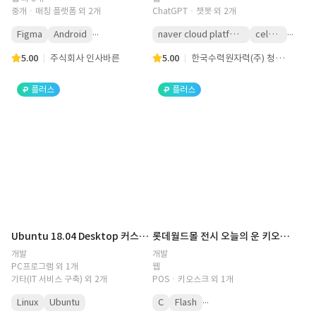
중개ㆍ매칭 플랫폼 외 2개
ChatGPTㆍ챗봇 외 2개
...
...
Figma
Android
naver cloud platform
celery
5.00
주식회사 인사바른
5.00
한국수력원자력(주) 청평양수발전소
플러스
플러스
Ubuntu 18.04 Desktop 커스텀 ISO 제작
롯데월드몰 전시 오늘의 운 키오스크 프로그램 및 프린팅 시스템 개발
개발
개발
PC프로그램 외 1개
웹
기타(IT 서비스 구축) 외 2개
POSㆍ키오스크 외 1개
...
Linux
Ubuntu
C
Flash