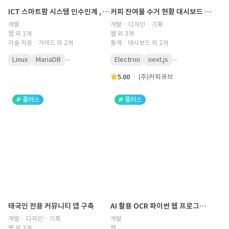
ICT 스마트팜 시스템 인수인계 , 자료이관, 안전성 보장 시스템 구축
커피 잔여물 수거 현황 대시보드 개발의 건 ( 커피수거, ERP, 대시보드, 차트, 현황판 )
개발
개발 · 디자인 · 기획
웹 외 1개
웹 외 3개
기술 자문ㆍ가이드 외 2개
통계ㆍ대시보드 외 2개
...
...
Linux
MariaDB
Electron
next.js
5.00
(주)커피큐브
플러스
플러스
태국인 전용 커뮤니티 앱 구축
AI 활용 OCR 파이썬 웹 프로그램 개발
개발 · 디자인 · 기획
개발
웹 외 3개
웹