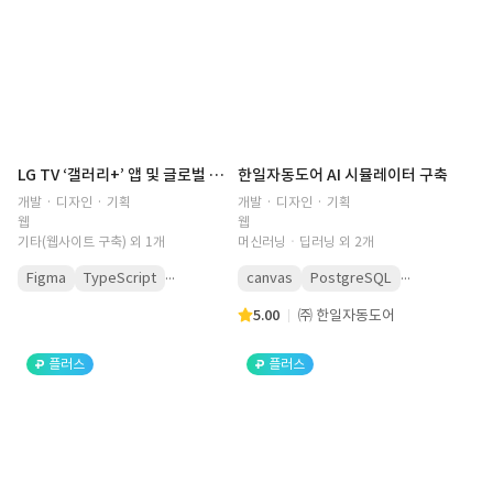
LG TV ‘갤러리+’ 앱 및 글로벌 콘텐츠 어드민 웹사이트 기획·개발
한일자동도어 AI 시뮬레이터 구축
개발 · 디자인 · 기획
개발 · 디자인 · 기획
웹
웹
기타(웹사이트 구축) 외 1개
머신러닝ㆍ딥러닝 외 2개
...
...
Figma
TypeScript
canvas
PostgreSQL
5.00
㈜ 한일자동도어
플러스
플러스