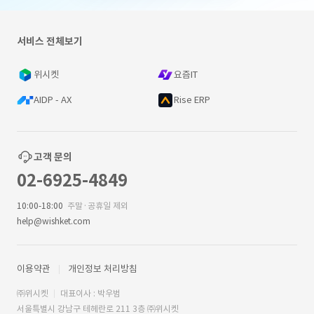
서비스 전체보기
위시켓
요즘IT
AIDP - AX
Rise ERP
고객 문의
02-6925-4849
10:00-18:00
주말·공휴일 제외
help@wishket.com
이용약관
개인정보 처리방침
㈜위시켓
대표이사 : 박우범
서울특별시 강남구 테헤란로 211 3층 ㈜위시켓