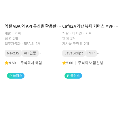
엑셀 VBA 와 API 통신을 활용한 보고서 자동화 및 통계 사이트 구축
Cafe24 기반 뷰티 커머스 MVP 구축
개발 · 기획
개발 · 디자인 · 기획
웹 외 2개
웹 외 1개
업무자동화ㆍRPA 외 2개
자사몰 구축 외 2개
...
...
NextJS
API연동
JavaScript
PHP
4.60
주식회사 해림
5.00
주식회사 꿈선생
플러스
플러스