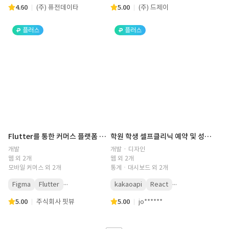
4.60
(주) 퓨전데이타
5.00
(주) 드제이
플러스
플러스
Flutter를 통한 커머스 플랫폼 프론트엔드 사용자 화면 개발 및 관리자 화면 개발 (쇼핑몰, 플러터, 프론트엔드, Frontend)
학원 학생 셀프클리닉 예약 및 성적레포트 조회 시스테 ㅁ구축
개발
개발 · 디자인
웹 외 2개
웹 외 2개
모바일 커머스 외 2개
통계ㆍ대시보드 외 2개
...
...
Figma
Flutter
kakaoapi
React
5.00
주식회사 핏뷰
5.00
jo******