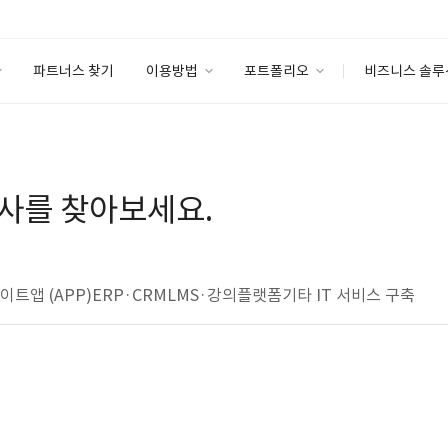
파트너스 찾기
이용방법
포트폴리오
비즈니스 솔루
이용방법
포트폴리오
엔터프라이즈
I
파트너 등급
이용후기
안심 코드 케어
이용요금
솔루션 마켓
사를 찾아보세요.
고객센터
스토어
사이트
앱 (APP)
ERP·CRM
LMS·강의플랫폼
기타 IT 서비스 구축