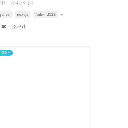
이지ㆍ게시판 외 2개
...
gchain
next.js
TailwindCSS
5.00
(주)큐엠
플러스