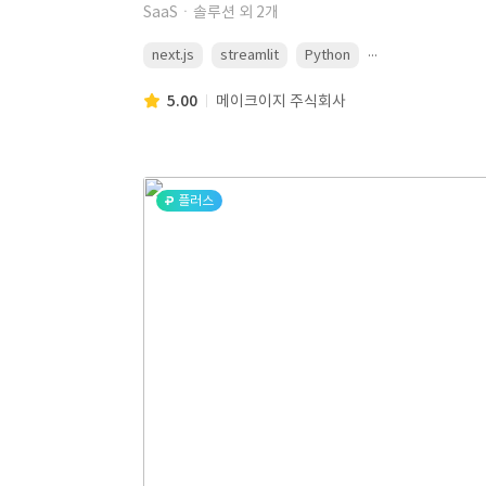
SaaSㆍ솔루션 외 2개
...
next.js
streamlit
Python
5.00
메이크이지 주식회사
플러스