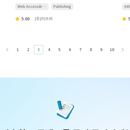
Web Accessibility
Publishing
AW
5.00
(주)이쓰리
1
2
3
4
5
6
7
8
9
10