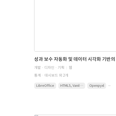
개발 · 디자인 · 기획
웹
통계ㆍ대시보드 외 2개
...
LibreOffice
HTML5, Vanilla CSS, JS (jQuery), Bootstrap, Chart.js, DataTables
Openpyxl