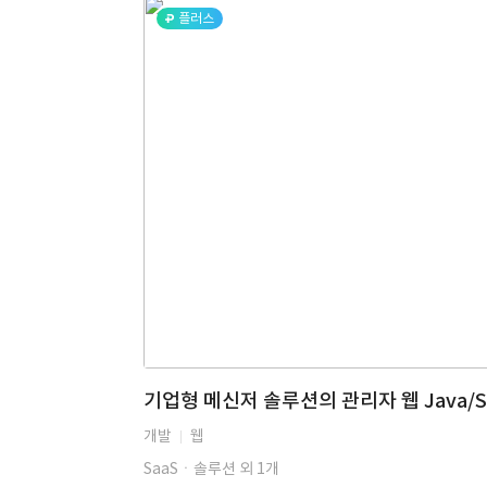
플러스
개발
웹
SaaSㆍ솔루션 외 1개