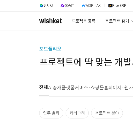
위시켓
요즘IT
AIDP - AX
Rise ERP
프로젝트 등록
프로젝트 찾기
프로젝트 찾기
유사사례 검색 A
포트폴리오
프로젝트에 딱 맞는 개발
전체
AI
중개플랫폼
커머스·쇼핑몰
홈페이지·웹
업무 범위
카테고리
프로젝트 분야