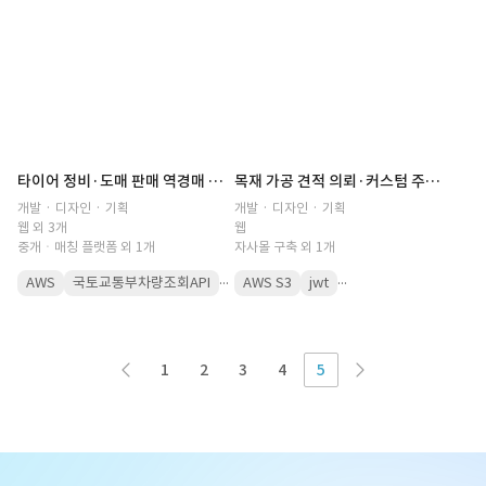
타이어 정비·도매 판매 역경매 플랫폼(정비업체, 도매, 매장 관리, 중개, 견적서, 견적 공유, 정비소, 실시간 채팅, 견적 제안, 가격, 자동 입찰, 입찰 등록, B2B,입점몰)
목재 가공 견적 의뢰·커스텀 주문 플랫폼(주문 제작, 가공 서비스, 견적 요청, 견적서, 실시간, 파일 업로드, 견적 시스템, 알림톡, 진행상황, 고객 관리)
개발 · 디자인 · 기획
개발 · 디자인 · 기획
웹 외 3개
웹
중개ㆍ매칭 플랫폼 외 1개
자사몰 구축 외 1개
...
...
AWS
국토교통부차량조회API
AWS S3
jwt
1
2
3
4
5