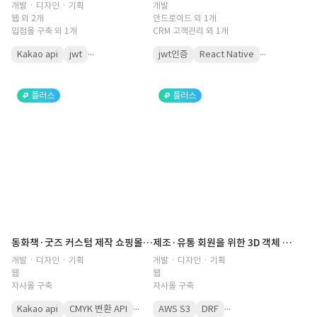
개발 · 디자인 · 기획
개발
웹 외 2개
안드로이드 외 1개
입점몰 구축 외 1개
CRM 고객관리 외 1개
...
...
Kakao api
jwt
jwt인증
React Native
플러스
플러스
동화책·굿즈 커스텀 제작 쇼핑몰(커스터마이징, 개인화, 캐릭터, 맞춤형, PDF, CMYK 출력, 이미지, 효율성, 배송, 아동용, 학생, 디자인)
제조·유통 회원을 위한 3D 객체 구매 및 발주 플랫폼(3D 오브젝트, 3D 작업, 파일 다운로드, 파일 구매, 콘텐츠 구매, 매출 관리, 객체 관리, 상품 관리, 라이브러리)
개발 · 디자인 · 기획
개발 · 디자인 · 기획
웹
웹
자사몰 구축
자사몰 구축
...
...
Kakao api
CMYK 변환 API
AWS S3
DRF