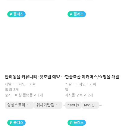
플러스
플러스
반려동물 커뮤니티·펫호텔 예약 플랫폼(펫 케어, 전문가 매칭, 질문, 질의응답, 영상 재생, 정보 공유, 서비스 제공, 쇼핑몰, 돌봄 서비스, 예약, 후기, 수의사, 상담)
한솔축산 이커머스/쇼핑몰 개발
개발 · 디자인 · 기획
개발 · 디자인 · 기획
웹 외 3개
웹
중개ㆍ매칭 플랫폼 외 1개
자사몰 구축 외 2개
...
...
영상스트리밍API
위치기반검색API
next.js
MySQL
플러스
플러스