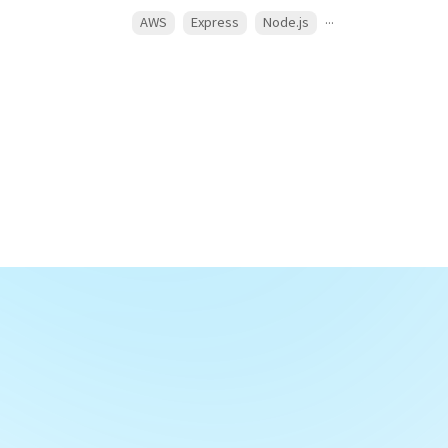
...
AWS
Express
Node.js