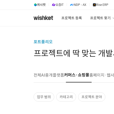
위시켓
요즘IT
AIDP - AX
Rise ERP
프로젝트 등록
프로젝트 찾기
프로젝트 찾기
유사사례 검색 A
포트폴리오
프로젝트에 딱 맞는 개발
커머스·쇼핑몰
전체
AI
중개플랫폼
홈페이지·웹
업무 범위
카테고리
프로젝트 분야