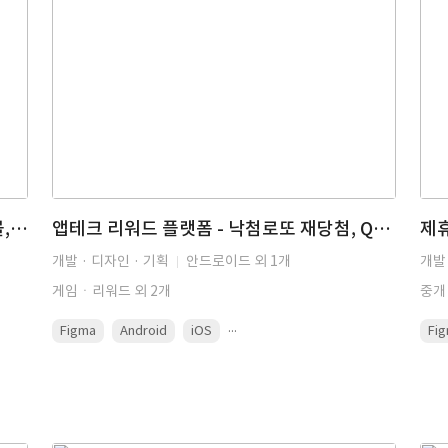
패션플러스 리뉴얼 구축 - 이커머스, 쇼핑몰, 디자인 리뉴얼, 패션의류 쇼핑몰, 외부 제휴몰 연동, 판매채널 확대, 모바일 쇼핑몰, 하이브리드 앱, 이커머스 솔루션, 입점형 플랫
앱테크 리워드 플랫폼 - 낙첨로또 재당첨, QR스캔, 뉴스보고 조합받기, 적립 리워드 쇼핑몰 구매
개발 · 디자인 · 기획
안드로이드 외 1개
개발 
게임ㆍ리워드 외 2개
중개
...
Figma
Android
iOS
Fi