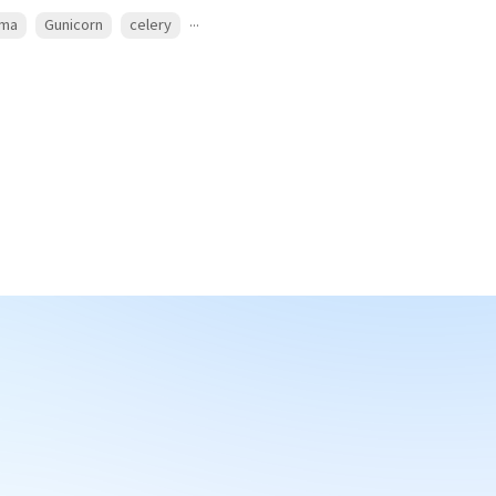
...
gma
Gunicorn
celery