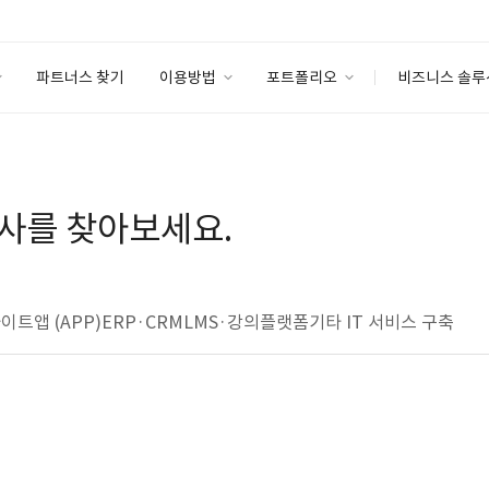
파트너스 찾기
이용방법
포트폴리오
비즈니스 솔루
이용방법
포트폴리오
엔터프라이즈
I
파트너 등급
이용후기
안심 코드 케어
이용요금
솔루션 마켓
사를 찾아보세요.
고객센터
스토어
사이트
앱 (APP)
ERP·CRM
LMS·강의플랫폼
기타 IT 서비스 구축