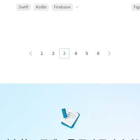
...
Swift
Kotlin
Firebase
Fi
1
2
3
4
5
6