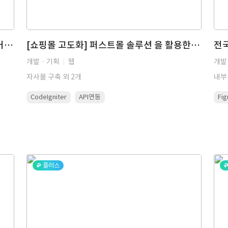
지역 기반 모바일 스탬프 적립·단골 관리 커머스 플랫폼 개발 (로컬 상권 · 위치 기반 · 멤버십 서비스)
[쇼핑몰 고도화] 퍼스트몰 솔루션 을 활용한 전자부품 몰 기능 개선 및 인덱싱 기능 추가 커스터마이징 (관리자 기능 개선, 사용자 기능 커스터마이징, 대용량 상품정보 인덱싱 등)
개발 · 기획
웹
개발 
자사몰 구축 외 2개
내부
CodeIgniter
API연동
Fi
플러스