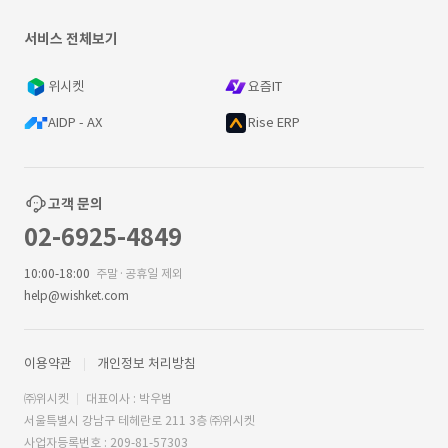
서비스 전체보기
위시켓
요즘IT
AIDP - AX
Rise ERP
고객 문의
02-6925-4849
10:00-18:00
주말·공휴일 제외
help@wishket.com
이용약관
개인정보 처리방침
㈜위시켓
대표이사 : 박우범
서울특별시 강남구 테헤란로 211 3층 ㈜위시켓
사업자등록번호 : 209-81-57303