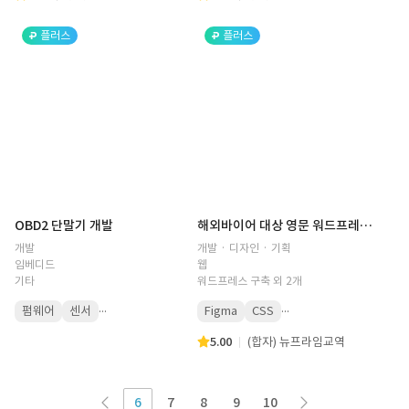
플러스
플러스
OBD2 단말기 개발
해외바이어 대상 영문 워드프레스 웹사이트 개발
개발
개발 · 디자인 · 기획
임베디드
웹
기타
워드프레스 구축 외 2개
...
...
펌웨어
센서
Figma
CSS
5.00
(합자) 뉴프라임교역
6
7
8
9
10