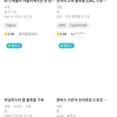
AI 스케쥴러 어플리케이션 및 관리자 화면 기획(iOT, APP, Application, Admin, AI, 스케쥴러, 스케쥴, 베이비타임)
한국어 교육 플랫폼 (LMS, 스토리, 퀴즈, 문제 풀이, 웹, 감성, 구독, 결제 취소/철회, 어드민, 관리자, 대시보드, 기부, 캠페인, 배열, 스피킹)
기획
개발
웹 외 2개
웹
Gen AI 서비스 외 2개
LMSㆍ강의 플랫폼 외 2개
...
Figma
AWS
TypeScript
5.00
초이맘초이스
5.00
ee******
플러스
플러스
퍼널부스터 웹 플랫폼 구축
캔버스 기반의 전자회로 드로잉 툴 개발
개발 · 디자인 · 기획
개발
웹
웹
CRM 고객관리 외 2개
SaaSㆍ솔루션