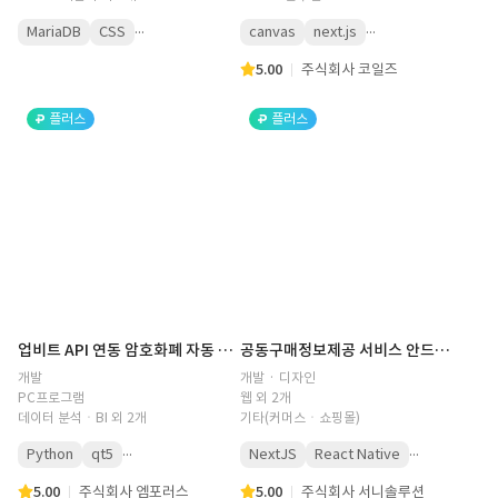
...
...
MariaDB
CSS
canvas
next.js
5.00
주식회사 코일즈
플러스
플러스
업비트 API 연동 암호화폐 자동 거래 프로그램
공동구매정보제공 서비스 안드로이드, IOS, 관리자 화면개발
개발
개발 · 디자인
PC프로그램
웹 외 2개
데이터 분석ㆍBI 외 2개
기타(커머스ㆍ쇼핑몰)
...
...
Python
qt5
NextJS
React Native
5.00
주식회사 엠포러스
5.00
주식회사 서니솔루션