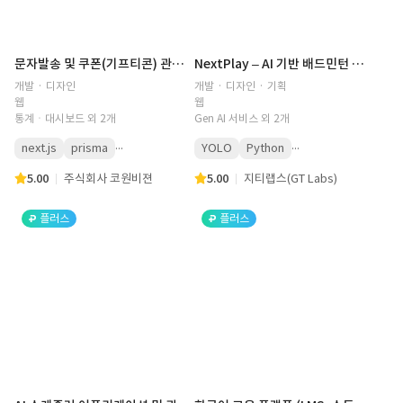
문자발송 및 쿠폰(기프티콘) 관리 시스템 개발
NextPlay – AI 기반 배드민턴 하이라이트 자동 추출 솔루션
개발 · 디자인
개발 · 디자인 · 기획
웹
웹
통계ㆍ대시보드 외 2개
Gen AI 서비스 외 2개
...
...
next.js
prisma
YOLO
Python
5.00
주식회사 코원비젼
5.00
지티랩스(GT Labs)
플러스
플러스