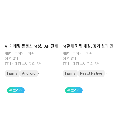
AI 마케팅 콘텐츠 생성, IAP 결제, 소셜 공유를 지원하는 마케팅 앱 개발
생활체육 팀 매칭, 경기 결과 관리, 랭킹 및 통계 기능을 통합한 지역 기반 스포츠 매칭 플랫폼
개발 · 디자인 · 기획
개발 · 디자인 · 기획
웹 외 2개
웹 외 3개
중개ㆍ매칭 플랫폼 외 2개
중개ㆍ매칭 플랫폼 외 2개
...
...
Figma
Android
Figma
React Native
플러스
플러스