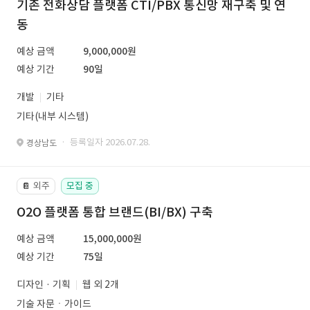
기존 전화상담 플랫폼 CTI/PBX 통신망 재구축 및 연
동
예상 금액
9,000,000원
예상 기간
90일
개발
기타
기타(내부 시스템)
· 등록일자 2026.07.28.
경상남도
외주
모집 중
📔
O2O 플랫폼 통합 브랜드(BI/BX) 구축
예상 금액
15,000,000원
예상 기간
75일
디자인 · 기획
웹 외 2개
기술 자문ㆍ가이드