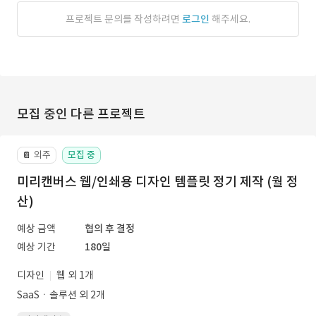
프로젝트 문의를 작성하려면
로그인
해주세요.
모집 중인 다른 프로젝트
외주
모집 중
📔
미리캔버스 웹/인쇄용 디자인 템플릿 정기 제작 (월 정
산)
예상 금액
협의 후 결정
예상 기간
180일
디자인
웹 외 1개
SaaSㆍ솔루션 외 2개