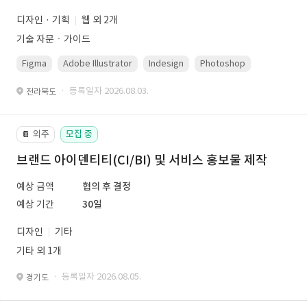
디자인 · 기획
웹 외 2개
기술 자문ㆍ가이드
Figma
Adobe Illustrator
Indesign
Photoshop
· 등록일자 2026.08.03.
전라북도
외주
모집 중
📔
브랜드 아이덴티티(CI/BI) 및 서비스 홍보물 제작
예상 금액
협의 후 결정
예상 기간
30일
디자인
기타
기타 외 1개
· 등록일자 2026.08.05.
경기도