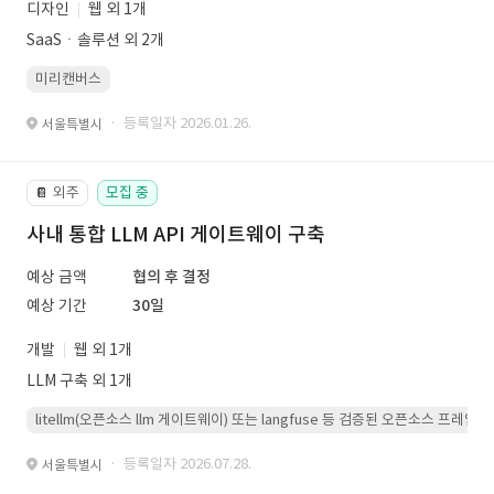
디자인
웹 외 1개
SaaSㆍ솔루션 외 2개
미리캔버스
· 등록일자 2026.01.26.
서울특별시
외주
모집 중
📔
사내 통합 LLM API 게이트웨이 구축
예상 금액
협의 후 결정
예상 기간
30일
개발
웹 외 1개
LLM 구축 외 1개
litellm(오픈소스 llm 게이트웨이) 또는 langfuse 등 검증된 오픈소스 프
· 등록일자 2026.07.28.
서울특별시