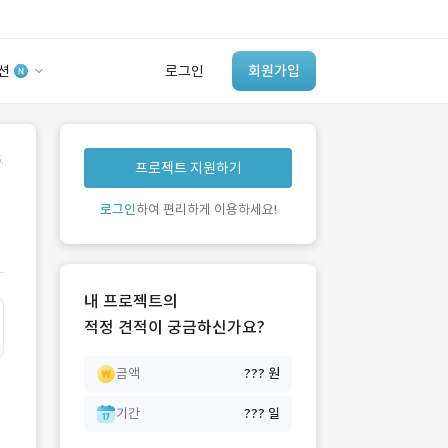
션
로그인
회원가입
유사사례 검색 AI
.
프로젝트 지원하기
‘이런 거’ 만들어본
개발 회사 있어?
로그인
하여 편리하게 이용하세요!
바로가기
내 프로젝트의
적정 견적이 궁금하신가요?
금액
??? 원
기간
??? 일