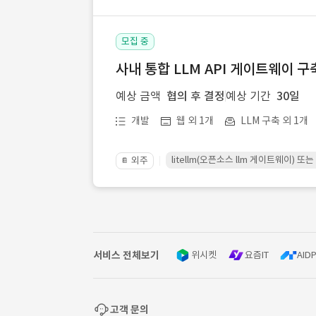
모집 중
사내 통합 LLM API 게이트웨이 구
예상 금액
협의 후 결정
예상 기간
30일
개발
웹 외 1개
LLM 구축 외 1개
litellm(오픈소스 llm 게이트웨이)
외주
📔
서비스 전체보기
위시켓
요즘IT
AIDP
고객 문의