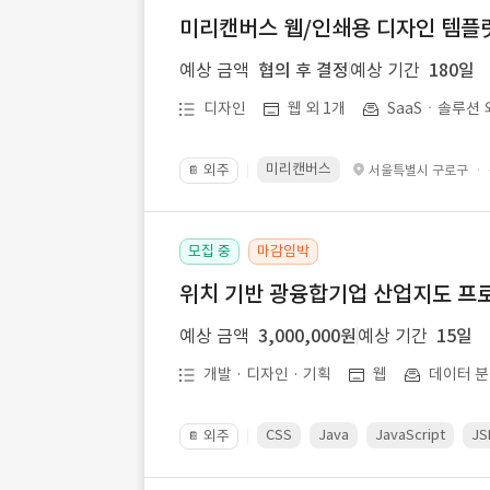
미리캔버스 웹/인쇄용 디자인 템플릿 
예상 금액
협의 후 결정
예상 기간
180일
디자인
웹 외 1개
SaaSㆍ솔루션 
미리캔버스
외주
·
서울특별시 구로구
📔
모집 중
마감임박
위치 기반 광융합기업 산업지도 프
예상 금액
3,000,000원
예상 기간
15일
개발 · 디자인 · 기획
웹
데이터 분
CSS
Java
JavaScript
JS
외주
📔