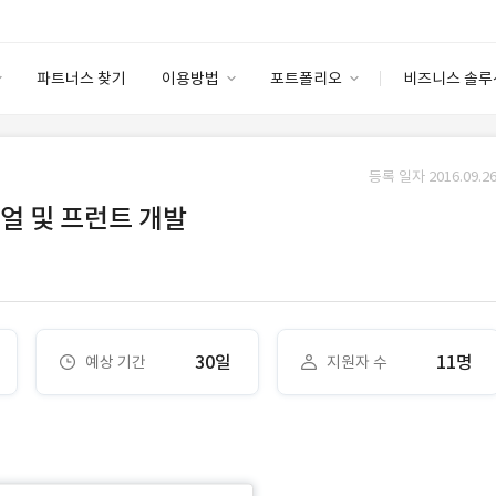
파트너스 찾기
이용방법
포트폴리오
비즈니스 솔루
이용방법
포트폴리오
엔터프라이즈
I
파트너 등급
이용후기
등록 일자 2016.09.26
안심 코드 케어
이용요금
솔루션 마켓
얼 및 프런트 개발
고객센터
스토어
30일
11명
예상 기간
지원자 수