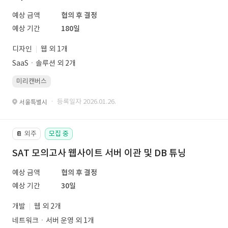
예상 금액
협의 후 결정
예상 기간
180일
디자인
웹 외 1개
SaaSㆍ솔루션 외 2개
미리캔버스
· 등록일자 2026.01.26.
서울특별시
외주
모집 중
📔
SAT 모의고사 웹사이트 서버 이관 및 DB 튜닝
예상 금액
협의 후 결정
예상 기간
30일
개발
웹 외 2개
네트워크ㆍ서버 운영 외 1개