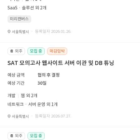
SaaSㆍ솔루션 외 2개
미리캔버스
· 등록일자 2026.01.26.
서울특별시
외주
모집 중
마감임박
📔
SAT 모의고사 웹사이트 서버 이관 및 DB 튜닝
예상 금액
협의 후 결정
예상 기간
30일
개발
웹 외 2개
네트워크ㆍ서버 운영 외 1개
· 등록일자 2026.07.27.
서울특별시
외주
모집 중
📔