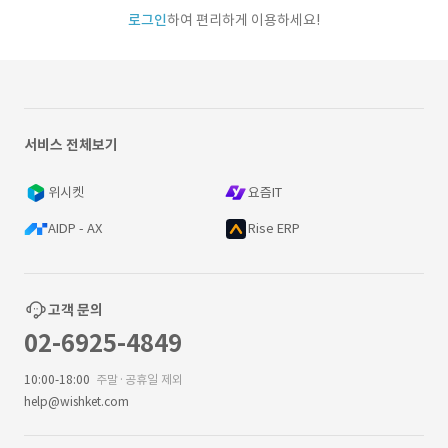
로그인
하여 편리하게 이용하세요!
서비스 전체보기
위시켓
요즘IT
AIDP - AX
Rise ERP
고객 문의
02-6925-4849
10:00-18:00
주말·공휴일 제외
help@wishket.com