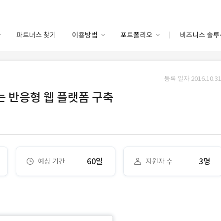
파트너스 찾기
이용방법
포트폴리오
비즈니스 솔루
이용방법
포트폴리오
엔터프라이즈
I
파트너 등급
이용후기
등록 일자 2016.10.31
안심 코드 케어
이용요금
솔루션 마켓
 반응형 웹 플랫폼 구축
고객센터
스토어
60일
3명
예상 기간
지원자 수