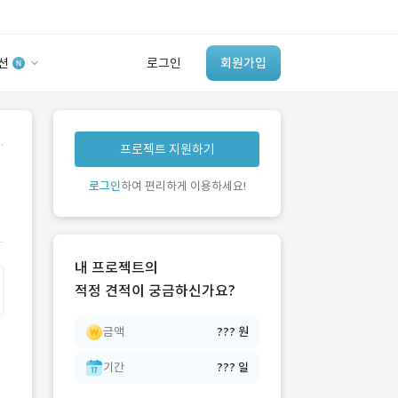
션
로그인
회원가입
유사사례 검색 AI
.
프로젝트 지원하기
‘이런 거’ 만들어본
개발 회사 있어?
로그인
하여 편리하게 이용하세요!
바로가기
내 프로젝트의
적정 견적이 궁금하신가요?
금액
??? 원
기간
??? 일