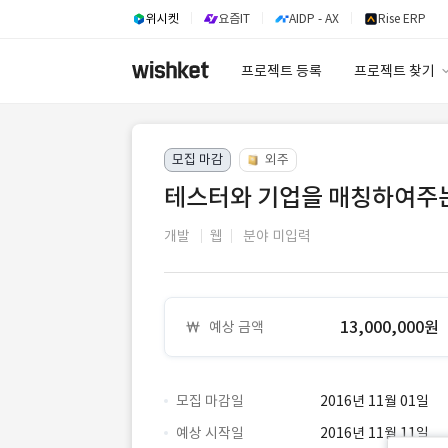
위시켓
요즘IT
AIDP - AX
Rise ERP
프로젝트 등록
프로젝트 찾기
프로젝트 찾기
모집 마감
외주
유사사례 검색 A
테스터와 기업을 매칭하여주는
개발
웹
분야 미입력
13,000,000원
예상 금액
모집 마감일
2016년 11월 01일
예상 시작일
2016년 11월 11일