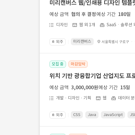
미리캔버스 웹/인쇄용 디자인 템플릿 
예상 금액
협의 후 결정
예상 기간
180일
디자인
웹 외 1개
SaaSㆍ솔루션 
미리캔버스
외주
·
서울특별시 구로구
📔
모집 중
마감임박
위치 기반 광융합기업 산업지도 프
예상 금액
3,000,000원
예상 기간
15일
개발 · 디자인 · 기획
웹
데이터 분
CSS
Java
JavaScript
JS
외주
📔