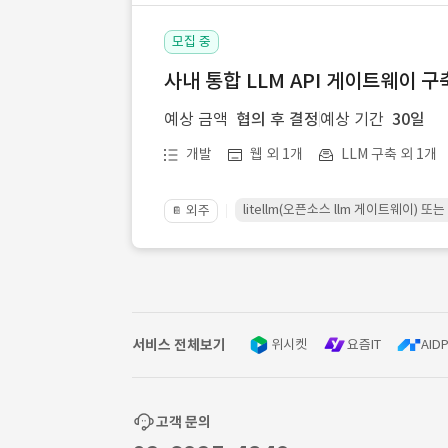
모집 중
사내 통합 LLM API 게이트웨이 구
예상 금액
협의 후 결정
예상 기간
30일
개발
웹 외 1개
LLM 구축 외 1개
litellm(오픈소스 llm 게이트웨이)
외주
📔
서비스 전체보기
위시켓
요즘IT
AIDP
고객 문의