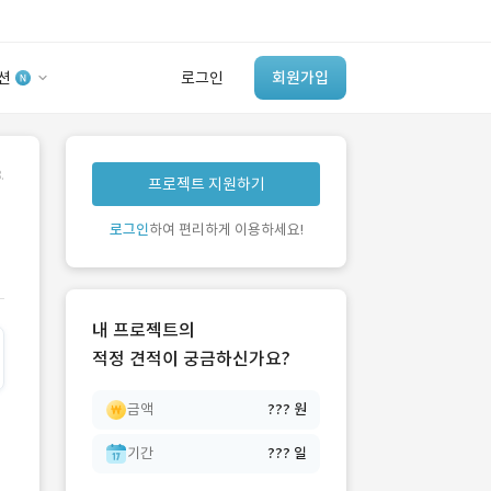
션
로그인
회원가입
유사사례 검색 AI
.
프로젝트 지원하기
‘이런 거’ 만들어본
개발 회사 있어?
로그인
하여 편리하게 이용하세요!
바로가기
내 프로젝트의
적정 견적이 궁금하신가요?
금액
??? 원
기간
??? 일