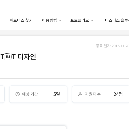
파트너스 찾기
이용방법
포트폴리오
비즈니스 솔루
이용방법
포트폴리오
엔터프라이즈
I
파트너 등급
이용후기
등록 일자 2016.11.28
안심 코드 케어
이용요금
솔루션 마켓
 PTT 디자인
고객센터
스토어
5일
24명
예상 기간
지원자 수