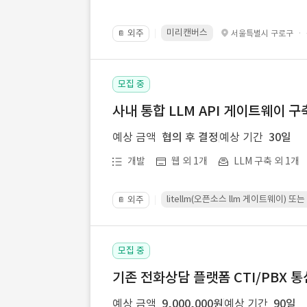
미리캔버스
외주
·
서울특별시 구로구
📔
모집 중
사내 통합 LLM API 게이트웨이 구
예상 금액
협의 후 결정
예상 기간
30일
개발
웹 외 1개
LLM 구축 외 1개
litellm(오픈소스 llm 게이트웨이)
외주
📔
모집 중
기존 전화상담 플랫폼 CTI/PBX 
예상 금액
9,000,000원
예상 기간
90일