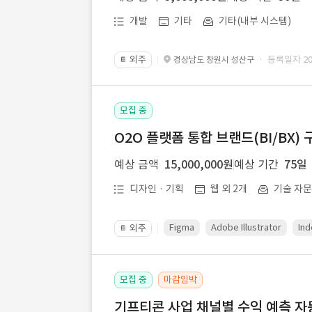
개발
기타
기타(내부 시스템)
외주
· 등록일자 202
경상남도 창원시 성산구
📔
모집 중
O2O 플랫폼 통합 브랜드(BI/BX) 
예상 금액
15,000,000원
예상 기간
75일
디자인 · 기획
웹 외 2개
기술 자
Figma
Adobe Illustrator
Ind
외주
📔
모집 중
마감임박
기프티콘 사업 채널별 수익 예측 자