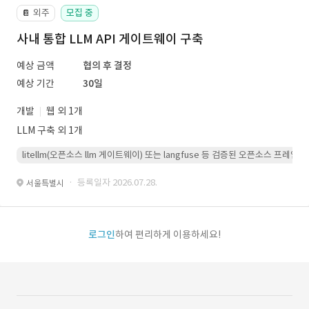
외주
모집 중
📔
사내 통합 LLM API 게이트웨이 구축
예상 금액
협의 후 결정
예상 기간
30일
개발
웹 외 1개
LLM 구축 외 1개
litellm(오픈소스 llm 게이트웨이) 또는 langfuse 등 검증된 오픈소스 프
· 등록일자 2026.07.28.
서울특별시
로그인
하여 편리하게 이용하세요!