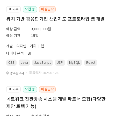
외주
모집 중
마감임박
📔
위치 기반 광융합기업 산업지도 프로토타입 웹 개발
예상 금액
3,000,000원
예상 기간
15일
개발 · 디자인 · 기획
웹
데이터 분석ㆍBI
CSS
Java
JavaScript
JSP
MySQL
React
Spring
· 등록일자 2026.07.23.
광주광역시
외주
모집 중
마감임박
📔
네트워크 전관방송 시스템 개발 파트너 모집(다양한
제안 트랙 가능)