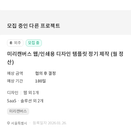
모집 중인 다른 프로젝트
외주
모집 중
📔
미리캔버스 웹/인쇄용 디자인 템플릿 정기 제작 (월 정
산)
예상 금액
협의 후 결정
예상 기간
180일
디자인
웹 외 1개
SaaSㆍ솔루션 외 2개
미리캔버스
· 등록일자 2026.01.26.
서울특별시