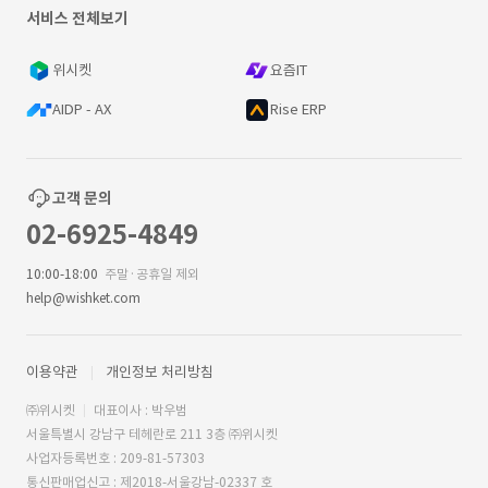
서비스 전체보기
위시켓
요즘IT
AIDP - AX
Rise ERP
고객 문의
02-6925-4849
10:00-18:00
주말·공휴일 제외
help@wishket.com
이용약관
개인정보 처리방침
㈜위시켓
대표이사 : 박우범
서울특별시 강남구 테헤란로 211 3층 ㈜위시켓
사업자등록번호 : 209-81-57303
통신판매업신고 : 제2018-서울강남-02337 호