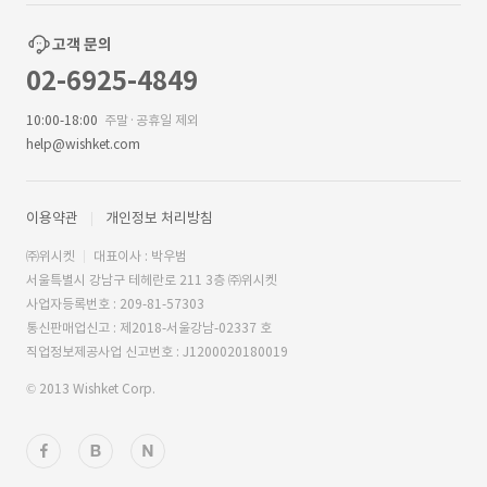
고객 문의
02-6925-4849
10:00-18:00
주말·공휴일 제외
help@wishket.com
이용약관
개인정보 처리방침
㈜위시켓
대표이사 : 박우범
서울특별시 강남구 테헤란로 211 3층 ㈜위시켓
사업자등록번호 : 209-81-57303
통신판매업신고 : 제2018-서울강남-02337 호
직업정보제공사업 신고번호 : J1200020180019
© 2013 Wishket Corp.