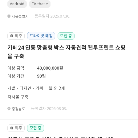
Android
Firebase
· 등록일자 2026.07.30.
서울특별시
외주
프라이빗 매칭
모집 중
📔
카페24 연동 맞춤형 박스 자동견적 웹투프린트 쇼핑
몰 구축
예상 금액
40,000,000원
예상 기간
90일
개발 · 디자인 · 기획
웹 외 2개
자사몰 구축
· 등록일자 2026.08.03.
충청남도
외주
모집 중
📔