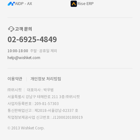
AIDP - AX
Rise ERP
고객 문의
02-6925-4849
10:00-18:00
주말·공휴일 제외
help@wishket.com
이용약관
개인정보 처리방침
㈜위시켓
대표이사 : 박우범
서울특별시 강남구 테헤란로 211 3층 ㈜위시켓
사업자등록번호 : 209-81-57303
통신판매업신고 : 제2018-서울강남-02337 호
직업정보제공사업 신고번호 : J1200020180019
© 2013 Wishket Corp.