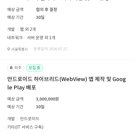
예상 금액
협의 후 결정
예상 기간
30일
개발
웹 외 2개
네트워크ㆍ서버 운영 외 1개
· 등록일자 2026.07.27.
서울특별시
외주
모집 중
📔
안드로이드 하이브리드(WebView) 앱 제작 및 Goog
le Play 배포
예상 금액
3,000,000원
예상 기간
30일
개발
안드로이드
기타(IT 서비스 구축)