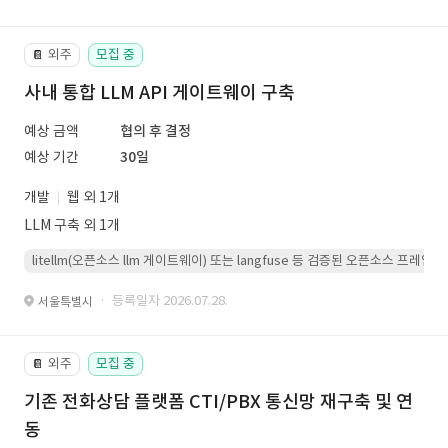
외주
모집 중
📔
사내 통합 LLM API 게이트웨이 구축
예상 금액
협의 후 결정
예상 기간
30일
개발
웹 외 1개
LLM 구축 외 1개
litellm(오픈소스 llm 게이트웨이) 또는 langfuse 등 검증된 오픈소스 프
· 등록일자 2026.07.28.
서울특별시
외주
모집 중
📔
기존 전화상담 플랫폼 CTI/PBX 통신망 재구축 및 연
동