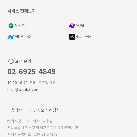
서비스 전체보기
위시켓
요즘IT
AIDP - AX
Rise ERP
고객 문의
02-6925-4849
10:00-18:00
주말·공휴일 제외
help@wishket.com
이용약관
개인정보 처리방침
㈜위시켓
대표이사 : 박우범
서울특별시 강남구 테헤란로 211 3층 ㈜위시켓
사업자등록번호 : 209-81-57303