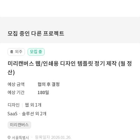
모집 중인 다른 프로젝트
외주
모집 중
📔
미리캔버스 웹/인쇄용 디자인 템플릿 정기 제작 (월 정
산)
예상 금액
협의 후 결정
예상 기간
180일
디자인
웹 외 1개
SaaSㆍ솔루션 외 2개
미리캔버스
· 등록일자 2026.01.26.
서울특별시