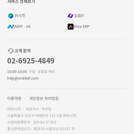
서비스 전체보기
위시켓
요즘IT
AIDP - AX
Rise ERP
고객 문의
02-6925-4849
10:00-18:00
주말·공휴일 제외
help@wishket.com
이용약관
개인정보 처리방침
㈜위시켓
대표이사 : 박우범
서울특별시 강남구 테헤란로 211 3층 ㈜위시켓
사업자등록번호 : 209-81-57303
통신판매업신고 : 제2018-서울강남-02337 호