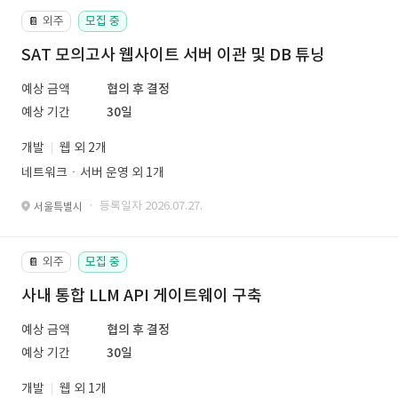
외주
모집 중
📔
SAT 모의고사 웹사이트 서버 이관 및 DB 튜닝
예상 금액
협의 후 결정
예상 기간
30일
개발
웹 외 2개
네트워크ㆍ서버 운영 외 1개
· 등록일자 2026.07.27.
서울특별시
외주
모집 중
📔
사내 통합 LLM API 게이트웨이 구축
예상 금액
협의 후 결정
예상 기간
30일
개발
웹 외 1개