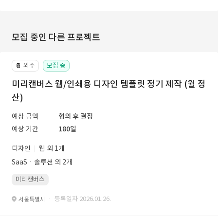
모집 중인 다른 프로젝트
외주
모집 중
📔
미리캔버스 웹/인쇄용 디자인 템플릿 정기 제작 (월 정
산)
예상 금액
협의 후 결정
예상 기간
180일
디자인
웹 외 1개
SaaSㆍ솔루션 외 2개
미리캔버스
· 등록일자 2026.01.26.
서울특별시