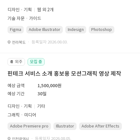
디자인 · 기획
웹 외 2개
기술 자문ㆍ가이드
Figma
Adobe Illustrator
Indesign
Photoshop
· 등록일자 2026.08.03.
전라북도
외주
모집 중
📔
핀테크 서비스 소개 홍보용 모션그래픽 영상 제작
예상 금액
1,500,000원
예상 기간
30일
디자인 · 기획
기타
그래픽ㆍ미디어
Adobe Premiere pro
Illustrator
Adobe After Effects
Photo
· 등록일자 2026.08.05.
인천광역시