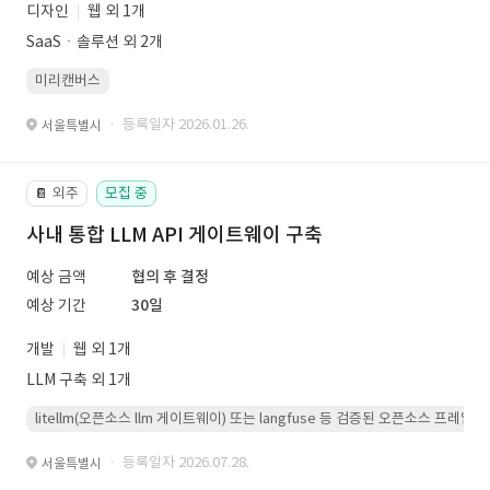
디자인
웹 외 1개
SaaSㆍ솔루션 외 2개
미리캔버스
· 등록일자 2026.01.26.
서울특별시
외주
모집 중
📔
사내 통합 LLM API 게이트웨이 구축
예상 금액
협의 후 결정
예상 기간
30일
개발
웹 외 1개
LLM 구축 외 1개
litellm(오픈소스 llm 게이트웨이) 또는 langfuse 등 검증된 오픈소스 프
· 등록일자 2026.07.28.
서울특별시