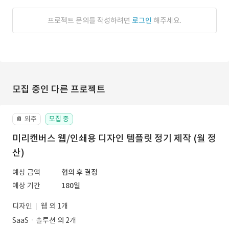
프로젝트 문의를 작성하려면
로그인
해주세요.
모집 중인 다른 프로젝트
외주
모집 중
📔
미리캔버스 웹/인쇄용 디자인 템플릿 정기 제작 (월 정
산)
예상 금액
협의 후 결정
예상 기간
180일
디자인
웹 외 1개
SaaSㆍ솔루션 외 2개