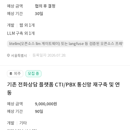
예상 금액
협의 후 결정
예상 기간
30일
개발
웹 외 1개
LLM 구축 외 1개
litellm(오픈소스 llm 게이트웨이) 또는 langfuse 등 검증된 오픈소스 프
· 등록일자 2026.07.28.
서울특별시
외주
모집 중
📔
기존 전화상담 플랫폼 CTI/PBX 통신망 재구축 및 연
동
예상 금액
9,000,000원
예상 기간
90일
개발
기타