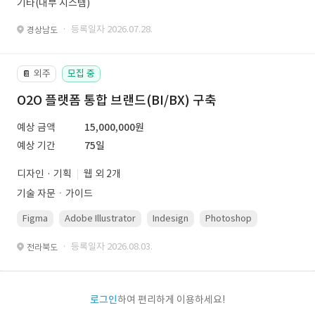
기타(내부 시스템)
· 등록일자 2026.07.28.
경상남도
외주
모집 중
📔
O2O 플랫폼 통합 브랜드(BI/BX) 구축
예상 금액
15,000,000원
예상 기간
75일
디자인 · 기획
웹 외 2개
기술 자문ㆍ가이드
Figma
Adobe Illustrator
Indesign
Photoshop
· 등록일자 2026.08.03.
전라북도
로그인
하여 편리하게 이용하세요!