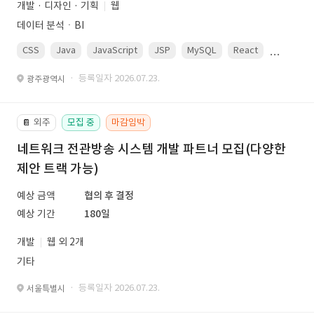
개발 · 디자인 · 기획
웹
데이터 분석ㆍBI
CSS
Java
JavaScript
JSP
MySQL
React
Spring
· 등록일자 2026.07.23.
광주광역시
외주
모집 중
마감임박
📔
네트워크 전관방송 시스템 개발 파트너 모집(다양한
제안 트랙 가능)
예상 금액
협의 후 결정
예상 기간
180일
개발
웹 외 2개
기타
· 등록일자 2026.07.23.
서울특별시