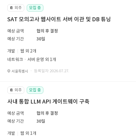
외주
모집 중
📔
SAT 모의고사 웹사이트 서버 이관 및 DB 튜닝
예상 금액
협의 후 결정
예상 기간
30일
개발
웹 외 2개
네트워크ㆍ서버 운영 외 1개
· 등록일자 2026.07.27.
서울특별시
외주
모집 중
📔
사내 통합 LLM API 게이트웨이 구축
예상 금액
협의 후 결정
예상 기간
30일
개발
웹 외 1개