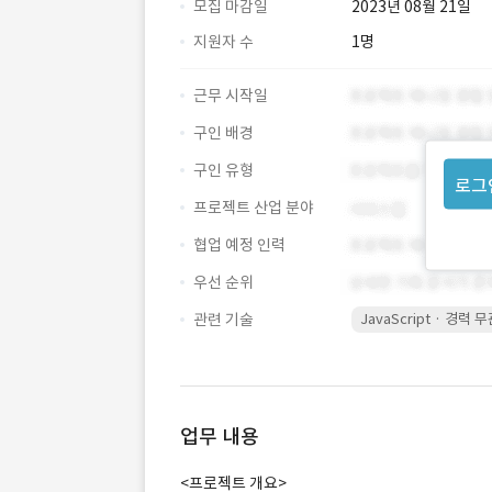
모집 마감일
2023년 08월 21일
지원자 수
1명
근무 시작일
구인 배경
구인 유형
로그
프로젝트 산업 분야
협업 예정 인력
우선 순위
관련 기술
JavaScript · 경력 
업무 내용
<프로젝트 개요>