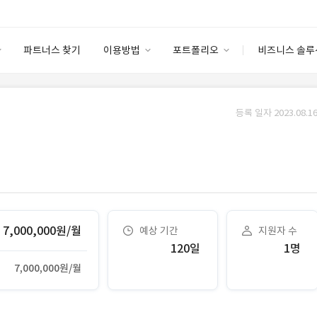
파트너스 찾기
이용방법
포트폴리오
비즈니스 솔루
이용방법
포트폴리오
엔터프라이즈
I
파트너 등급
이용후기
등록 일자 2023.08.16
안심 코드 케어
이용요금
솔루션 마켓
고객센터
스토어
7,000,000원/월
예상 기간
지원자 수
120일
1명
7,000,000원/월