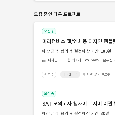
모집 중인 다른 프로젝트
모집 중
미리캔버스 웹/인쇄용 디자인 템플릿 
예상 금액
협의 후 결정
예상 기간
180일
디자인
웹 외 1개
SaaSㆍ솔루션 
미리캔버스
외주
·
서울특별시 구로구
📔
모집 중
SAT 모의고사 웹사이트 서버 이관 
예상 금액
협의 후 결정
예상 기간
30일