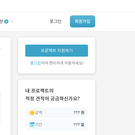
션
로그인
회원가입
유사사례 검색 AI
.
프로젝트 지원하기
‘이런 거’ 만들어본
개발 회사 있어?
로그인
하여 편리하게 이용하세요!
바로가기
내 프로젝트의
적정 견적이 궁금하신가요?
금액
??? 원
기간
??? 일