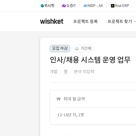
위시켓
요즘IT
AIDP - AX
Rise ERP
프로젝트 등록
프로젝트 찾기
프로젝트 찾기
모집 마감
기간제
유사사례 검색 A
인사/채용 시스템 운영 업무
개발
웹
분야 미입력
최대 월 금액
12~18년 차, 1명