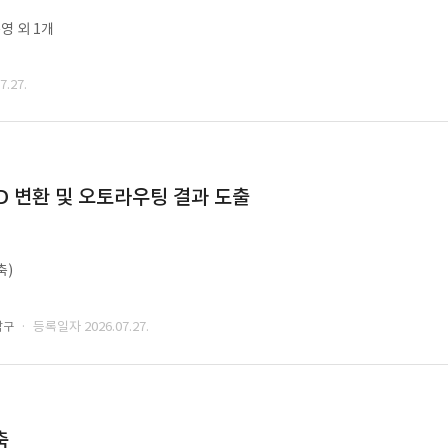
영 외 1개
.27.
CAD 변환 및 오토라우팅 결과 도출
축)
· 등록일자 2026.07.27.
남구
축