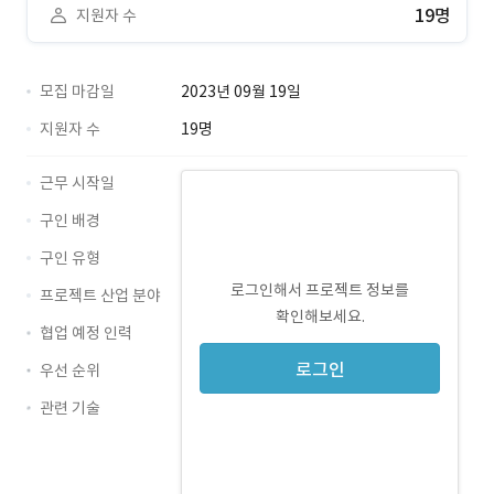
19명
지원자 수
모집 마감일
2023년 09월 19일
지원자 수
19명
근무 시작일
구인 배경
구인 유형
로그인해서 프로젝트 정보를
프로젝트 산업 분야
확인해보세요.
협업 예정 인력
로그인
우선 순위
관련 기술
JavaScript · 경력 무관
CSS · 경력 무관
HTML · 경력 무관
TypeScript · 경력 무관