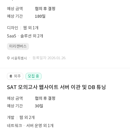
예상 금액
협의 후 결정
예상 기간
180일
디자인
웹 외 1개
SaaSㆍ솔루션 외 2개
미리캔버스
· 등록일자 2026.01.26.
서울특별시
외주
모집 중
📔
SAT 모의고사 웹사이트 서버 이관 및 DB 튜닝
예상 금액
협의 후 결정
예상 기간
30일
개발
웹 외 2개
네트워크ㆍ서버 운영 외 1개