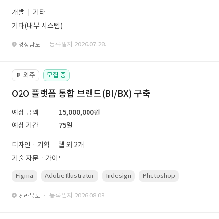
개발
기타
기타(내부 시스템)
· 등록일자 2026.07.28.
경상남도
외주
모집 중
📔
O2O 플랫폼 통합 브랜드(BI/BX) 구축
예상 금액
15,000,000원
예상 기간
75일
디자인 · 기획
웹 외 2개
기술 자문ㆍ가이드
Figma
Adobe Illustrator
Indesign
Photoshop
· 등록일자 2026.08.03.
전라북도