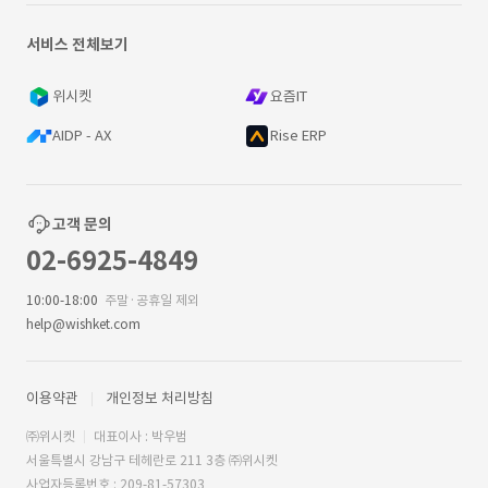
서비스 전체보기
위시켓
요즘IT
AIDP - AX
Rise ERP
고객 문의
02-6925-4849
10:00-18:00
주말·공휴일 제외
help@wishket.com
이용약관
개인정보 처리방침
㈜위시켓
대표이사 : 박우범
서울특별시 강남구 테헤란로 211 3층 ㈜위시켓
사업자등록번호 : 209-81-57303