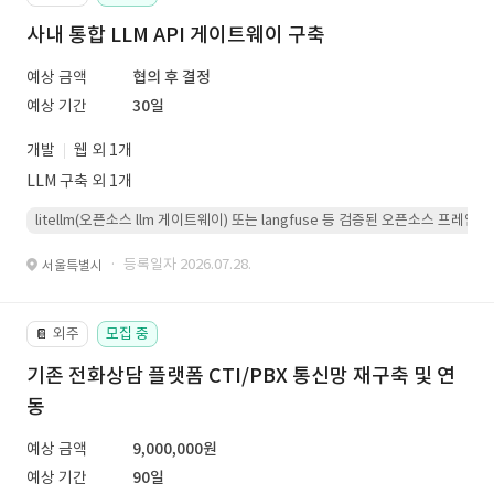
사내 통합 LLM API 게이트웨이 구축
예상 금액
협의 후 결정
예상 기간
30일
개발
웹 외 1개
LLM 구축 외 1개
litellm(오픈소스 llm 게이트웨이) 또는 langfuse 등 검증된 오픈소스 프
· 등록일자 2026.07.28.
서울특별시
외주
모집 중
📔
기존 전화상담 플랫폼 CTI/PBX 통신망 재구축 및 연
동
예상 금액
9,000,000원
예상 기간
90일