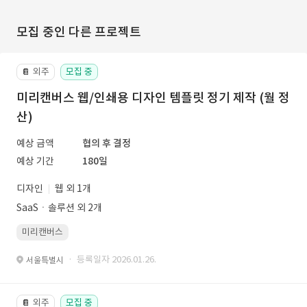
모집 중인 다른 프로젝트
외주
모집 중
📔
미리캔버스 웹/인쇄용 디자인 템플릿 정기 제작 (월 정
산)
예상 금액
협의 후 결정
예상 기간
180일
디자인
웹 외 1개
SaaSㆍ솔루션 외 2개
미리캔버스
· 등록일자 2026.01.26.
서울특별시
외주
모집 중
📔