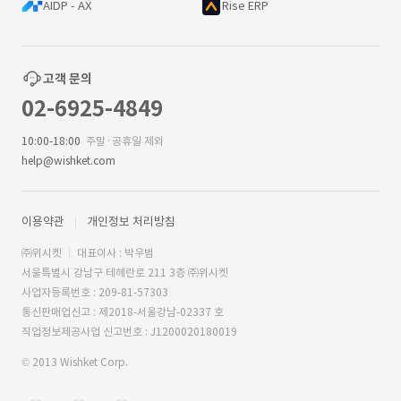
AIDP - AX
Rise ERP
고객 문의
02-6925-4849
10:00-18:00
주말·공휴일 제외
help@wishket.com
이용약관
개인정보 처리방침
㈜위시켓
대표이사 : 박우범
서울특별시 강남구 테헤란로 211 3층 ㈜위시켓
사업자등록번호 : 209-81-57303
통신판매업신고 : 제2018-서울강남-02337 호
직업정보제공사업 신고번호 : J1200020180019
© 2013 Wishket Corp.