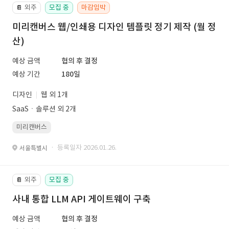
외주
모집 중
마감임박
📔
미리캔버스 웹/인쇄용 디자인 템플릿 정기 제작 (월 정
산)
예상 금액
협의 후 결정
예상 기간
180일
디자인
웹 외 1개
SaaSㆍ솔루션 외 2개
미리캔버스
· 등록일자 2026.01.26.
서울특별시
외주
모집 중
📔
사내 통합 LLM API 게이트웨이 구축
예상 금액
협의 후 결정