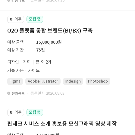
· 등록일자 2026.07.28.
경상남도
외주
모집 중
📔
O2O 플랫폼 통합 브랜드(BI/BX) 구축
예상 금액
15,000,000원
예상 기간
75일
디자인 · 기획
웹 외 2개
기술 자문ㆍ가이드
Figma
Adobe Illustrator
Indesign
Photoshop
· 등록일자 2026.08.03.
전라북도
외주
모집 중
📔
핀테크 서비스 소개 홍보용 모션그래픽 영상 제작