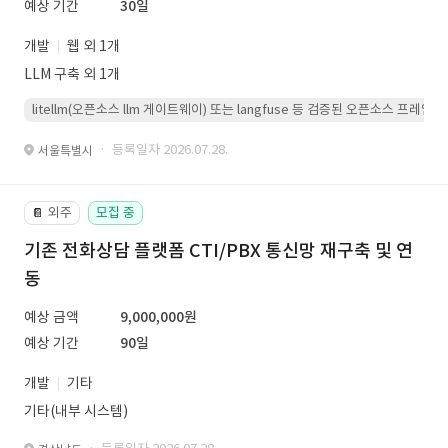
예상 기간
30일
개발
웹 외 1개
LLM 구축 외 1개
litellm(오픈소스 llm 게이트웨이) 또는 langfuse 등 검증된 오픈소스 프
· 등록일자 2026.07.28.
서울특별시
외주
모집 중
📔
기존 전화상담 플랫폼 CTI/PBX 통신망 재구축 및 연
동
예상 금액
9,000,000원
예상 기간
90일
개발
기타
기타(내부 시스템)