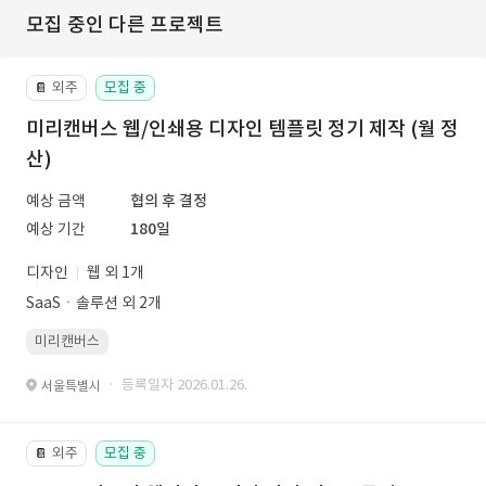
모집 중인 다른 프로젝트
외주
모집 중
📔
미리캔버스 웹/인쇄용 디자인 템플릿 정기 제작 (월 정
산)
예상 금액
협의 후 결정
예상 기간
180일
디자인
웹 외 1개
SaaSㆍ솔루션 외 2개
미리캔버스
· 등록일자 2026.01.26.
서울특별시
외주
모집 중
📔