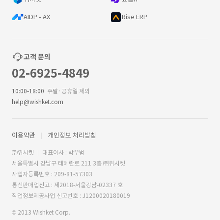
AIDP - AX
Rise ERP
고객 문의
02-6925-4849
10:00-18:00
주말·공휴일 제외
help@wishket.com
이용약관
개인정보 처리방침
㈜위시켓
대표이사 : 박우범
서울특별시 강남구 테헤란로 211 3층 ㈜위시켓
사업자등록번호 : 209-81-57303
통신판매업신고 : 제2018-서울강남-02337 호
직업정보제공사업 신고번호 : J1200020180019
© 2013 Wishket Corp.