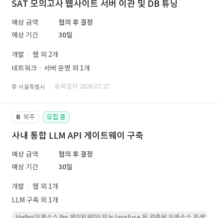
SAT 모의고사 웹사이트 서버 이관 및 DB 튜닝
예상 금액
협의 후 결정
예상 기간
30일
개발
웹 외 2개
네트워크ㆍ서버 운영 외 1개
· 등록일자 2026.07.27.
서울특별시
외주
모집 중
📔
사내 통합 LLM API 게이트웨이 구축
예상 금액
협의 후 결정
예상 기간
30일
개발
웹 외 1개
LLM 구축 외 1개
litellm(오픈소스 llm 게이트웨이) 또는 langfuse 등 검증된 오픈소스 프