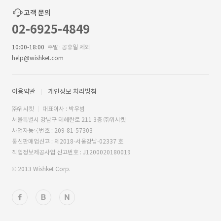
고객 문의
02-6925-4849
10:00-18:00
주말·공휴일 제외
help@wishket.com
이용약관
개인정보 처리방침
㈜위시켓
대표이사 : 박우범
서울특별시 강남구 테헤란로 211 3층 ㈜위시켓
사업자등록번호 : 209-81-57303
통신판매업신고 : 제2018-서울강남-02337 호
직업정보제공사업 신고번호 : J1200020180019
© 2013 Wishket Corp.