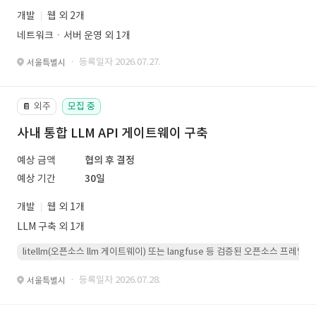
개발
웹 외 2개
네트워크ㆍ서버 운영 외 1개
· 등록일자 2026.07.27.
서울특별시
외주
모집 중
📔
사내 통합 LLM API 게이트웨이 구축
예상 금액
협의 후 결정
예상 기간
30일
개발
웹 외 1개
LLM 구축 외 1개
litellm(오픈소스 llm 게이트웨이) 또는 langfuse 등 검증된 오픈소스 프
· 등록일자 2026.07.28.
서울특별시