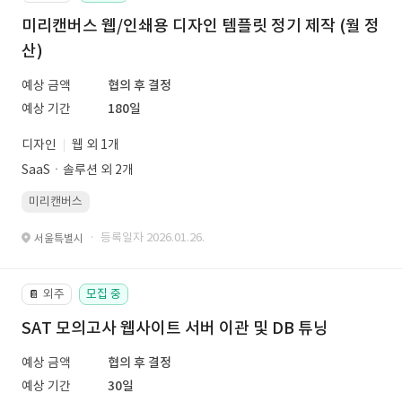
미리캔버스 웹/인쇄용 디자인 템플릿 정기 제작 (월 정
산)
예상 금액
협의 후 결정
예상 기간
180일
디자인
웹 외 1개
SaaSㆍ솔루션 외 2개
미리캔버스
· 등록일자 2026.01.26.
서울특별시
외주
모집 중
📔
SAT 모의고사 웹사이트 서버 이관 및 DB 튜닝
예상 금액
협의 후 결정
예상 기간
30일