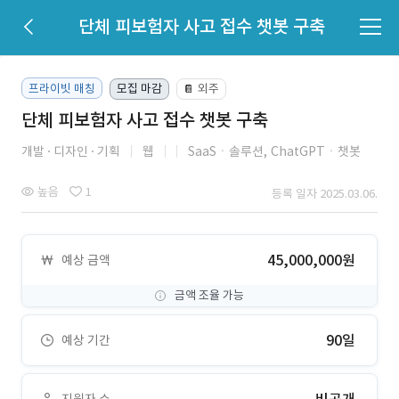
단체 피보험자 사고 접수 챗봇 구축
프라이빗 매칭
모집 마감
외주
📔
단체 피보험자 사고 접수 챗봇 구축
개발
디자인
기획
웹
SaaSㆍ솔루션,
ChatGPTㆍ챗봇
높음
1
등록 일자 2025.03.06.
45,000,000원
예상 금액
금액 조율 가능
90일
예상 기간