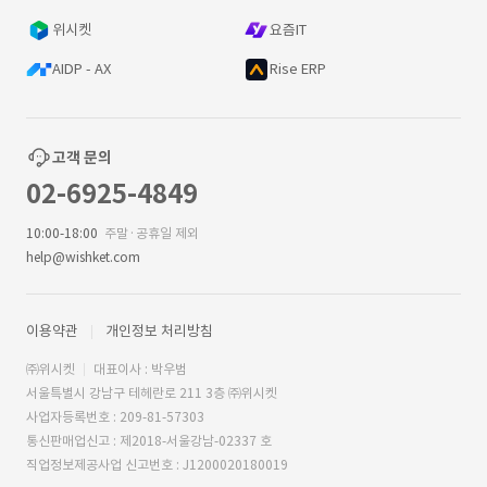
위시켓
요즘IT
AIDP - AX
Rise ERP
고객 문의
02-6925-4849
10:00-18:00
주말·공휴일 제외
help@wishket.com
이용약관
개인정보 처리방침
㈜위시켓
대표이사 : 박우범
서울특별시 강남구 테헤란로 211 3층 ㈜위시켓
사업자등록번호 : 209-81-57303
통신판매업신고 : 제2018-서울강남-02337 호
직업정보제공사업 신고번호 : J1200020180019