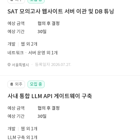
SAT 모의고사 웹사이트 서버 이관 및 DB 튜닝
예상 금액
협의 후 결정
예상 기간
30일
개발
웹 외 2개
네트워크ㆍ서버 운영 외 1개
· 등록일자 2026.07.27.
서울특별시
외주
모집 중
📔
사내 통합 LLM API 게이트웨이 구축
예상 금액
협의 후 결정
예상 기간
30일
개발
웹 외 1개
LLM 구축 외 1개