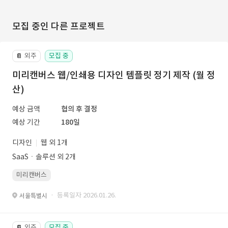
모집 중인 다른 프로젝트
외주
모집 중
📔
미리캔버스 웹/인쇄용 디자인 템플릿 정기 제작 (월 정
산)
예상 금액
협의 후 결정
예상 기간
180일
디자인
웹 외 1개
SaaSㆍ솔루션 외 2개
미리캔버스
· 등록일자 2026.01.26.
서울특별시
외주
모집 중
📔