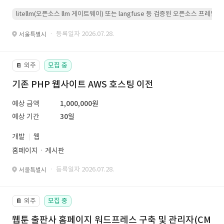
litellm(오픈소스 llm 게이트웨이) 또는 langfuse 등 검증된 오픈소스 프
· 등록일자 2026.07.28.
서울특별시
외주
모집 중
📔
기존 PHP 웹사이트 AWS 호스팅 이전
예상 금액
1,000,000원
예상 기간
30일
개발
웹
홈페이지ㆍ게시판
· 등록일자 2026.07.28.
서울특별시
외주
모집 중
📔
웹툰 출판사 홈페이지 워드프레스 구축 및 관리자(CM