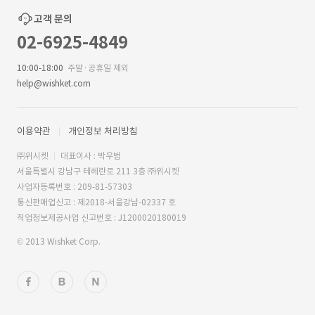
고객 문의
02-6925-4849
10:00-18:00
주말·공휴일 제외
help@wishket.com
이용약관
개인정보 처리방침
㈜위시켓
대표이사 : 박우범
서울특별시 강남구 테헤란로 211 3층 ㈜위시켓
사업자등록번호 : 209-81-57303
통신판매업신고 : 제2018-서울강남-02337 호
직업정보제공사업 신고번호 : J1200020180019
© 2013 Wishket Corp.